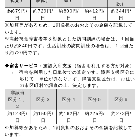
視覚）
肢体）
練）
設）
約679円
/
約
729
円
/
約800円
/
約412円
/
約
344
円
/
日
日
日
日
日
※加算等があるため、
1
割負担のおおよその金額を記載して
います。
※高齢視覚障害者等を対象とした訪問訓練の場合は、１回当
たり約
840
円です。生活訓練の訪問訓練の場合は、１回当た
り約720円です。
◆
宿舎サービス
：施設入所支援（宿舎を利用する方が対象）
→ 宿舎を利用した日単位での算定です。障害支援区分に
応じて、単位が異なります。障害支援区分は、お住い
の市区町村で調査の上、決定します
。
非該当
区分１、
区分３
区分４
区分５
区分６
２
約128円
/
約
150
円
/
約182円
/
約
225
円
/
約273円
/
日
日
日
日
日
※加算等があるため、
1
割負担のおおよその金額を記載して
います。