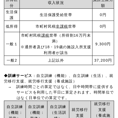
収入状況
分
額
生活保
生活保護受給世帯
0
円
護
低所得
市町村民税
非課税
世帯
0円
市町村民税
課税
世帯（所得割
16
万円未
満）
一般１
9,300
円
※通所者及び
18
・
19
歳の施設入所支援
利用者が該当
一般
2
上記以外
37,200
円
◆
訓練サービス
：自立訓練（機能）、自立訓練（生活）、就
労移行支援、就労移行支援（養成施設）
→ 訓練時間ごとの算定ではなく、日中時間帯に提供する
サービスを利用した平日に算定されます。時間単位で
はなく日単位での算定です
。
就労移行
自立訓練
自立訓練
自立訓練
就労移行
支援
（機能：
（機能：
（生活訓
支援
（養成施