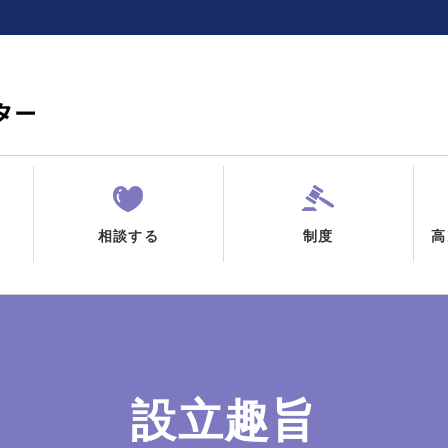
相談する
制度
高
設立趣旨