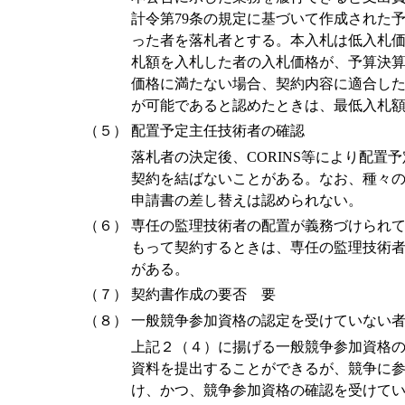
計令第79条の規定に基づいて作成された
った者を落札者とする。本入札は低入札
札額を入札した者の入札価格が、予算決
価格に満たない場合、契約内容に適合し
が可能であると認めたときは、最低入札
（５）
配置予定主任技術者の確認
落札者の決定後、CORINS等により配
契約を結ばないことがある。なお、種々
申請書の差し替えは認められない。
（６）
専任の監理技術者の配置が義務づけられ
もって契約するときは、専任の監理技術
がある。
（７）
契約書作成の要否 要
（８）
一般競争参加資格の認定を受けていない
上記２（４）に揚げる一般競争参加資格
資料を提出することができるが、競争に
け、かつ、競争参加資格の確認を受けて