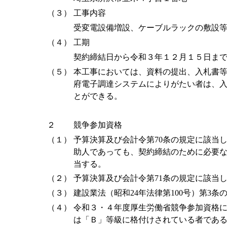
（３）
工事内容
受変電設備増設、ケーブルラックの敷設
（４）
工期
契約締結日から令和３年１２月１５日ま
（５）
本工事においては、資料の提出、入札書等
府電子調達システムによりがたい者は、
とができる。
２
競争参加資格
（１）
予算決算及び会計令第70条の規定に該当
助人であっても、契約締結のために必要
当する。
（２）
予算決算及び会計令第71条の規定に該当
（３）
建設業法（昭和24年法律第100号）第3
（４）
令和３・４年度厚生労働省競争参加資格
は「Ｂ」等級に格付けされている者であるこ