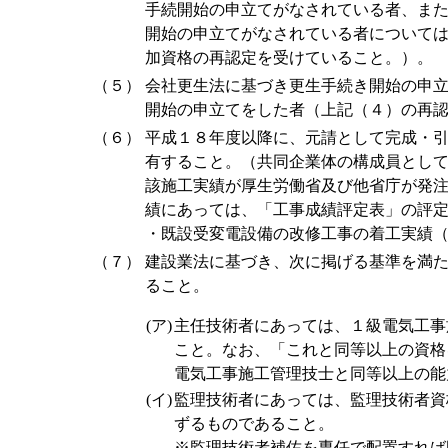
手続開始の申立てがなされている者、または
開始の申立てがなされている者について
加資格の再認定を受けていること。）。
（５）
会社更生法に基づき更生手続き開始の申
開始の申立てをした者（上記（４）の再
（６）
平成１８年度以降に、元請として完成・
有すること。（共同企業体の構成員とし
該施工実績が厚生労働省及び他省庁が発
績にあっては、「工事成績評定表」の評
・既設受変電設備の改修工事の着工実績
（７）
建設業法に基づき、次に掲げる基準を満
ること。
(ア)
主任技術者にあっては、１級電気工事
こと。なお、「これと同等以上の資格
電気工事施工管理技士と同等以上の能
(イ)
監理技術者にあっては、監理技術者資
ずるものであること。
※監理技術者補佐を専任で配置すれば