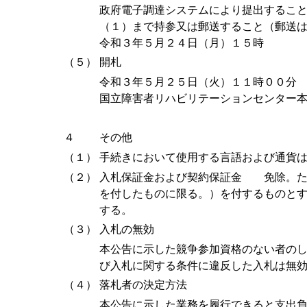
政府電子調達システムにより提出するこ
（１）まで持参又は郵送すること（郵送
令和３年５月２４日（月）１５時
（５）
開札
令和３年５月２５日（火）１１時００分
国立障害者リハビリテーションセンター
４
その他
（１）
手続きにおいて使用する言語および通貨
（２）
入札保証金および契約保証金 免除。た
を付したものに限る。）を付するものと
する。
（３）
入札の無効
本公告に示した競争参加資格のない者の
び入札に関する条件に違反した入札は無
（４）
落札者の決定方法
本公告に示した業務を履行できると支出