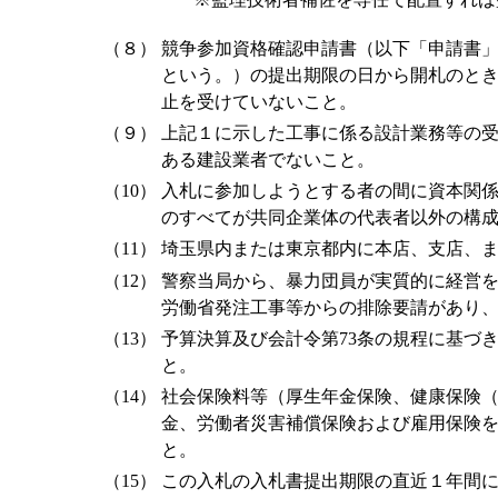
（８）
競争参加資格確認申請書（以下「申請書
という。）の提出期限の日から開札のと
止を受けていないこと。
（９）
上記１に示した工事に係る設計業務等の
ある建設業者でないこと。
（10）
入札に参加しようとする者の間に資本関
のすべてが共同企業体の代表者以外の構
（11）
埼玉県内または東京都内に本店、支店、
（12）
警察当局から、暴力団員が実質的に経営
労働省発注工事等からの排除要請があり
（13）
予算決算及び会計令第73条の規程に基づ
と。
（14）
社会保険料等（厚生年金保険、健康保険
金、労働者災害補償保険および雇用保険
と。
（15）
この入札の入札書提出期限の直近１年間