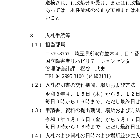
送検され、行政処分を受け、または行政
あっては、本件業務の公正な実施または
いこと。
３
入札手続等
（１）
担当部局
〒359-8555 埼玉県所沢市並木４丁目１
国立障害者リハビリテーションセンター
管理部会計課 櫻谷 武史
TEL 04-2995-3100（内線2131）
（２）
入札説明書の交付期間、場所および方法
令和３年４月１５日（木）から５月１２
毎日９時から１６時まで。ただし最終日
（３）
申請書、資料の提出期間、場所および方
令和３年４月１６日（金）から５月１７
毎日９時から１６時まで。ただし最終日
（４）
入札および開札の日時および場所並びに