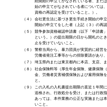
続開始の申立てがなされている者、または民
始の申立てがなされている者については
資格の再認定を受けていること。）。
（４）
会社更生法に基づき更生手続き開始の申
開始の申立てをした者（上記（３）の再
（５）
競争参加資格確認申請書（以下「申請書
という。）の提出期限の日から開札のと
止を受けていないこと。
（６）
警察当局から、暴力団員が実質的に経営
労働省発注工事等からの排除要請があり
（７）
埼玉県内または東京都内に本店、支店、
（８）
社会保険料等（厚生年金保険、健康保険
金、労働者災害補償保険および雇用保険
と。
（９）
この入札の入札書提出期限の直近１年間
送検され、行政処分を受け、または行政
あっては、本件業務の公正な実施または
いこと。