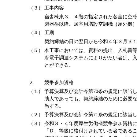
（３）
工事内容
宿舎棟東３、４階の指定された各室に空
閉器盤以降、居室用増設空調機（屋外機
（４）
工期
契約締結の日の翌日から令和４年３月３
（５）
本工事においては、資料の提出、入札書等
府電子調達システムによりがたい者は、
とができる。
２
競争参加資格
（１）
予算決算及び会計令第70条の規定に該当
助人であっても、契約締結のために必要
当する。
（２）
予算決算及び会計令第71条の規定に該当
（３）
令和３・４年度厚生労働省競争参加資格
「Ｄ」等級に格付けされている者であること