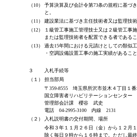
（10）
予算決算及び会計令第73条の規程に基づ
と。
（11）
建設業法に基づき主任技術者又は監理技
（12）
１級管工事施工管理技士又は２級管工事
または監理技術者を配置できる者である
（13）
過去15年間における元請けとしての類似
・空調設備設置工事の施工実績があるこ
３
入札手続等
（１）
担当部局
〒359-8555 埼玉県所沢市並木４丁目１
国立障害者リハビリテーションセンター
管理部会計課 櫻谷 武史
電話 04-2995-3100 内線 2131
（２）
入札説明書の交付期間、場所
令和３年１１月２６日（金）から１２月
除く毎日９時から１６時まで。ただし最