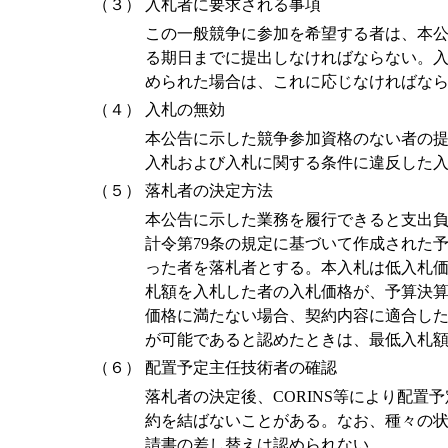
（３）
入札者に要求される事項
この一般競争に参加を希望する者は、本
る期日までに提出しなければならない。
められた場合は、これに応じなければな
（４）
入札の無効
本公告に示した競争参加資格のない者の
入札および入札に関する条件に違反した
（５）
落札者の決定方法
本公告に示した業務を履行できると支出
計令第79条の規定に基づいて作成された
った者を落札者とする。本入札は低入札
札額を入札した者の入札価格が、予算決
価格に満たない場合、契約内容に適合し
が可能であると認めたときは、最低入札
（６）
配置予定主任技術者の確認
落札者の決定後、CORINS等により配
約を結ばないことがある。なお、種々の
請書の差し替えは認められない。