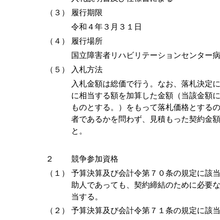
（３）
履行期限
令和４年３月３１日
（４）
履行場所
国立障害者リハビリテーションセンター
（５）
入札方法
入札金額は総価で行う。なお、落札決定
に相当する額を加算した金額（当該金額
ものとする。）をもって落札価格とする
者であるかを問わず、見積もった契約金
と。
２
競争参加資格
（１）
予算決算及び会計令第７０条の規定に該
助人であっても、契約締結のために必要
当する。
（２）
予算決算及び会計令第７１条の規定に該