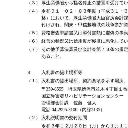
（３）
厚生労働省から指名停止の措置を受けて
（４）
令和０１・０２・０３年度（平成３１・
格）において、厚生労働省大臣官房会計
付けされ、関東・甲信越地域の競争参加
（５）
資格審査申請書又は添付書類に虚偽の事
（６）
経営の状況又は信用度が極度に悪化して
（７）
その他予算決算及び会計令第７３条の規
あること。
３
入札書の提出場所等
（１）
入札書の提出場所、契約条項を示す場所
〒359-8555 埼玉県所沢市並木４丁目１
国立障害者リハビリテーションセンター
管理部会計課 佐藤 健太
電話 04-2995-3100（内線2135）
（２）
入札説明書の交付期間
令和３年１２月２０日（月）から１月１