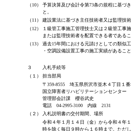
（10）
予算決算及び会計令第73条の規程に基づ
と。
（11）
建設業法に基づき主任技術者又は監理技
（12）
１級管工事施工管理技士又は２級管工事
または監理技術者を配置できる者である
（13）
過去15年間における元請けとしての類似
・空調設備設置工事の施工実績があるこ
３
入札手続等
（１）
担当部局
〒359-8555 埼玉県所沢市並木４丁目１
国立障害者リハビリテーションセンター
管理部会計課 櫻谷武史
電話 04-2995-3100 内線 2131
（２）
入札説明書の交付期間、場所
令和４年１月１４日（金）から令和４年
時を除く毎日９時から１６時まで。ただ