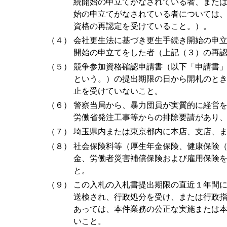
続開始の申立てがなされている者、または民
始の申立てがなされている者については
資格の再認定を受けていること。）。
（４）
会社更生法に基づき更生手続き開始の申
開始の申立てをした者（上記（３）の再
（５）
競争参加資格確認申請書（以下「申請書
という。）の提出期限の日から開札のと
止を受けていないこと。
（６）
警察当局から、暴力団員が実質的に経営
労働省発注工事等からの排除要請があり
（７）
埼玉県内または東京都内に本店、支店、
（８）
社会保険料等（厚生年金保険、健康保険
金、労働者災害補償保険および雇用保険
と。
（９）
この入札の入札書提出期限の直近１年間
送検され、行政処分を受け、または行政
あっては、本件業務の公正な実施または
いこと。