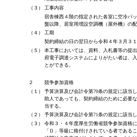
（３）
工事内容
宿舎棟西４階の指定された各室に空冷パ
盤以降、居室用増設空調機（屋外機）の
（４）
工期
契約締結の日の翌日から令和４年３月３
（５）
本工事においては、資料、入札書等の提出
府電子調達システムによりがたい者は、
とができる。
２
競争参加資格
（１）
予算決算及び会計令第70条の規定に該当
助人であっても、契約締結のために必要
当する。
（２）
予算決算及び会計令第71条の規定に該当
（３）
令和３・４年度厚生労働省競争参加資格
「Ｄ」等級に格付けされている者であること