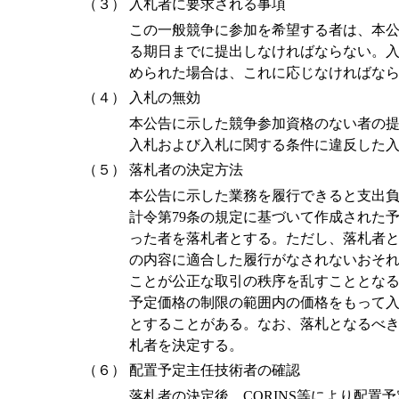
（３）
入札者に要求される事項
この一般競争に参加を希望する者は、本
る期日までに提出しなければならない。
められた場合は、これに応じなければな
（４）
入札の無効
本公告に示した競争参加資格のない者の
入札および入札に関する条件に違反した
（５）
落札者の決定方法
本公告に示した業務を履行できると支出
計令第79条の規定に基づいて作成された
った者を落札者とする。ただし、落札者
の内容に適合した履行がなされないおそ
ことが公正な取引の秩序を乱すこととな
予定価格の制限の範囲内の価格をもって
とすることがある。なお、落札となるべ
札者を決定する。
（６）
配置予定主任技術者の確認
落札者の決定後、CORINS等により配