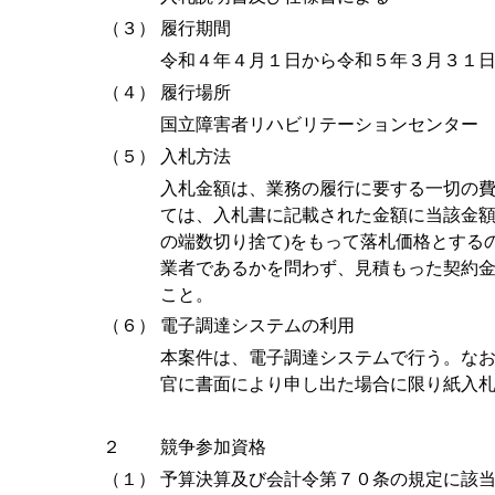
（３）
履行期間
令和４年４月１日から令和５年３月３１
（４）
履行場所
国立障害者リハビリテーションセンター
（５）
入札方法
入札金額は、業務の履行に要する一切の
ては、入札書に記載された金額に当該金
の端数切り捨て)をもって落札価格とする
業者であるかを問わず、見積もった契約
こと。
（６）
電子調達システムの利用
本案件は、電子調達システムで行う。な
官に書面により申し出た場合に限り紙入
２
競争参加資格
（１）
予算決算及び会計令第７０条の規定に該