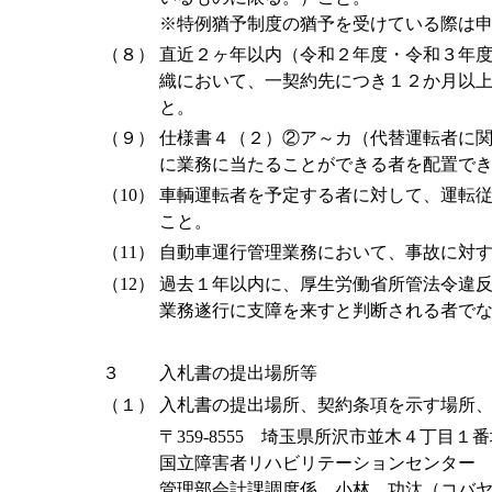
※特例猶予制度の猶予を受けている際は
（８）
直近２ヶ年以内（令和２年度・令和３年
織において、一契約先につき１２か月以
と。
（９）
仕様書４（２）②ア～カ（代替運転者に
に業務に当たることができる者を配置で
（10）
車輌運転者を予定する者に対して、運転
こと。
（11）
自動車運行管理業務において、事故に対
（12）
過去１年以内に、厚生労働省所管法令違
業務遂行に支障を来すと判断される者で
３
入札書の提出場所等
（１）
入札書の提出場所、契約条項を示す場所
〒359-8555 埼玉県所沢市並木４丁目１
国立障害者リハビリテーションセンター
管理部会計課調度係 小林 功汰（コバ