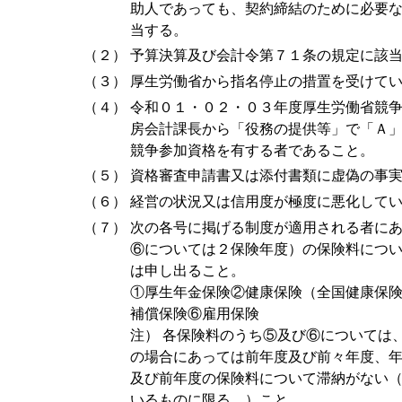
助人であっても、契約締結のために必要
当する。
（２）
予算決算及び会計令第７１条の規定に該
（３）
厚生労働省から指名停止の措置を受けて
（４）
令和０１・０２・０３年度厚生労働省競
房会計課長から「役務の提供等」で「Ａ
競争参加資格を有する者であること。
（５）
資格審査申請書又は添付書類に虚偽の事
（６）
経営の状況又は信用度が極度に悪化して
（７）
次の各号に掲げる制度が適用される者に
⑥については２保険年度）の保険料につ
は申し出ること。
①厚生年金保険②健康保険（全国健康保
補償保険⑥雇用保険
注） 各保険料のうち⑤及び⑥については
の場合にあっては前年度及び前々年度、
及び前年度の保険料について滞納がない
いるものに限る。）こと。