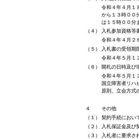
令和４年４月１
から１３時００
は１５時００分
（４）
入札参加資格等
令和４年４月２
（５）
入札書の受領期
令和４年５月１
（６）
開札の日時及び
令和４年５月１
国立障害者リハ
原則、立会方式
４
その他
（１）
契約手続におい
（２）
入札保証金及び
（３）
入札者に要求さ