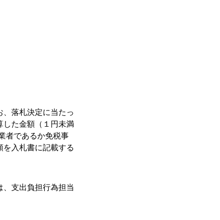
お、落札決定に当たっ
算した金額（１円未満
業者であるか免税事
額を入札書に記載する
は、支出負担行為担当