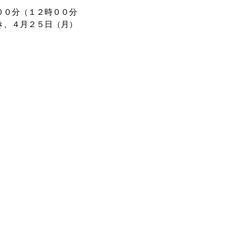
００分（１２時００分
き、４月２５日（月）