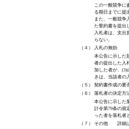
この一般競争に
る期日までに提
また、一般競争
た誓約書を提出
入札者は、支出
らない。
（４）
入札の無効
本公告に示した
者の提出した入
加した者が、(
きは、当該者の
（５）
契約書作成の
（６）
落札者の決定方
本公告に示した
計令第79条の
った者を落札者
（７）
その他 詳細は