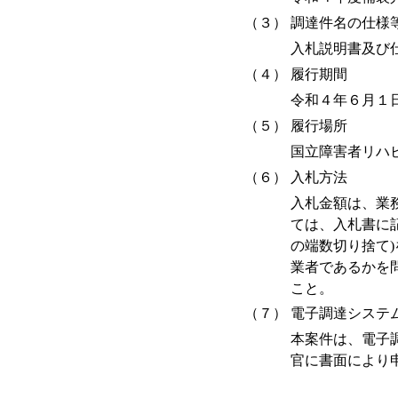
（３）
調達件名の仕様
入札説明書及び
（４）
履行期間
令和４年６月１
（５）
履行場所
国立障害者リハ
（６）
入札方法
入札金額は、業
ては、入札書に
の端数切り捨て
業者であるかを
こと。
（７）
電子調達システ
本案件は、電子
官に書面により