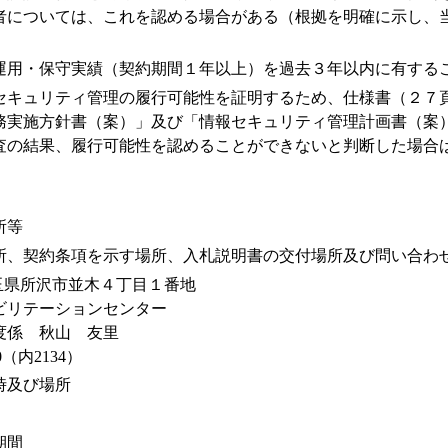
者については、これを認める場合がある（根拠を明確に示し、
運用・保守実績（契約期間１年以上）を過去３年以内に有する
セキュリティ管理の履行可能性を証明するため、仕様書（２７
務実施方針書（案）」及び「情報セキュリティ管理計画書（案
査の結果、履行可能性を認めることができないと判断した場合
所等
所、契約条項を示す場所、入札説明書の交付場所及び問い合わ
 埼玉県所沢市並木４丁目１番地
ビリテーションセンター
度係 秋山 友里
100（内2134）
時及び場所
期間