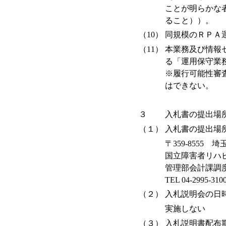
ことが明らかな
ること））。
（10）
同規模のＲＰＡ
（11）
本業務及び情報
る「運用保守業
※履行可能性審
はできない。
３
入札書の提出場
（１）
入札書の提出場
〒359-8555
国立障害者リハ
管理部会計課調
TEL 04-2995-3
（２）
入札説明会の日
実施しない
（３）
入札説明書配布