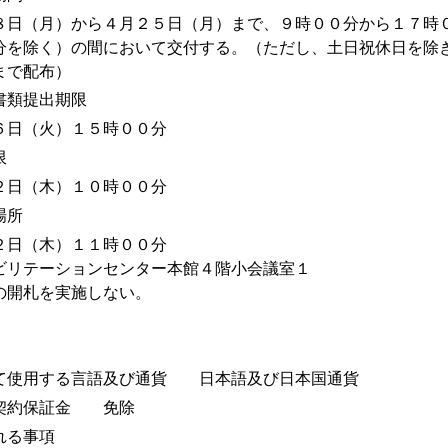
８日（月）から４月２５日（月）まで、９時００分から１７時
分を除く）の間において交付する。（ただし、土日祝休日を除
まで配布）
書類提出期限
６日（火）１５時００分
限
２日（木）１０時００分
場所
２日（木）１１時００分
ビリテーションセンター本館４階小会議室１
の開札を実施しない。
て使用する言語及び通貨 日本語及び日本国通貨
契約保証金 免除
れる事項