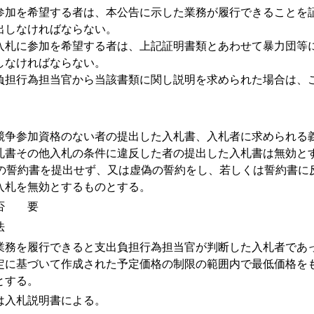
参加を希望する者は、本公告に示した業務が履行できることを
出しなければならない。
入札に参加を希望する者は、上記証明書類とあわせて暴力団等
しなければならない。
負担行為担当官から当該書類に関し説明を求められた場合は、
競争参加資格のない者の提出した入札書、入札者に求められる
札書その他入札の条件に違反した者の提出した入札書は無効と
3)の誓約書を提出せず、又は虚偽の誓約をし、若しくは誓約書に
入札を無効とするものとする。
要否 要
法
業務を履行できると支出負担行為担当官が判断した入札者であ
規定に基づいて作成された予定価格の制限の範囲内で最低価格を
とする。
入札説明書による。