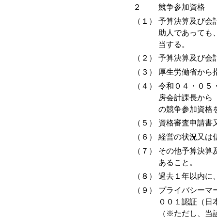
２
競争参加資格
（１）
予算決算及び会
助人であっても
当する。
（２）
予算決算及び会
（３）
厚生労働省から
（４）
令和０４・０５
房会計課長から
の競争参加資格
（５）
資格審査申請書
（６）
経営の状況又は
（７）
その他予算決算
あること。
（８）
過去１年以内に
（９）
プライバシーマ
００１認証（日
（※ただし、当