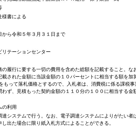
等
仕様書による
日から令和５年３月３１日まで
ビリテーションセンター
務の履行に要する一切の費用を含めた総額を記載すること。な
記載された金額に当該金額の１０パーセントに相当する額を加
)をもって落札価格とするので、入札者は、消費税に係る課税事
問わず、見積もった契約金額の１１０分の１００に相当する金
ムの利用
調達システムで行う。なお、電子調達システムによりがたい者
申し出た場合に限り紙入札方式によることができる。