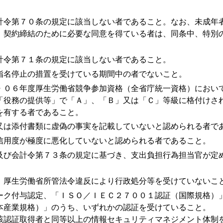
計令第７０条の規定に該当しない者であること。なお、未成年
、契約締結のために必要な同意を得ている者は、同条中、特別
計令第７１条の規定に該当しない者であること。
指名停止の措置を受けている期間中の者でないこと。
・０６年度厚生労働省競争参加資格（全省庁統一資格）におい
「役務の提供等」で「Ａ」、「Ｂ」又は「Ｃ」等級に格付けさ
を有する者であること。
又は添付書類に虚偽の事実を記載していないと認められる者で
信用度が極度に悪化していないと認められる者であること。
及び会計令第７３条の規定に基づき、支出負担行為担当官が定
、厚生労働省所管法令違反により行政処分等を受けていないこ
ーク付与認定、「ＩＳＯ／ＩＥＣ２７００１認証（国際規格）
本産業規格）」のうち、いずれかの認証を受けていること。
該認証取得者と同等以上の情報セキュリティマネジメント体制