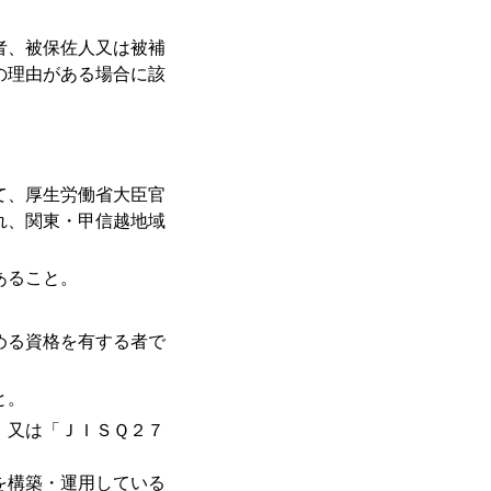
者、被保佐人又は被補
の理由がある場合に該
て、厚生労働省大臣官
れ、関東・甲信越地域
あること。
める資格を有する者で
と。
」又は「ＪＩＳＱ２７
を構築・運用している