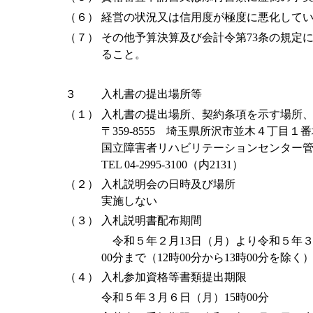
（６）
経営の状況又は信用度が極度に悪化して
（７）
その他予算決算及び会計令第73条の規定
ること。
３
入札書の提出場所等
（１）
入札書の提出場所、契約条項を示す場所
〒359-8555 埼玉県所沢市並木４丁目１
国立障害者リハビリテーションセンター
TEL 04-2995-3100（内2131）
（２）
入札説明会の日時及び場所
実施しない
（３）
入札説明書配布期間
令和５年２月13日（月）より令和５年３
00分まで（12時00分から13時00分を除く
（４）
入札参加資格等書類提出期限
令和５年３月６日（月）15時00分