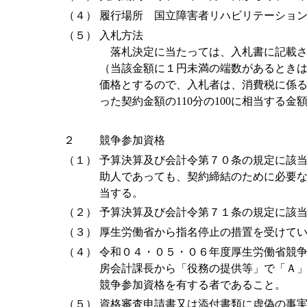
（４）
履行場所 国立障害者リハビリテーショ
（５）
入札方法
落札決定に当たっては、入札書に記載さ
（当該金額に１円未満の端数があるとき
価格とするので、入札者は、消費税に係
った契約金額の110分の100に相当する
２
競争参加資格
（１）
予算決算及び会計令第７０条の規定に該
助人であっても、契約締結のために必要
当する。
（２）
予算決算及び会計令第７１条の規定に該
（３）
厚生労働省から指名停止の措置を受けて
（４）
令和０４・０５・０６年度厚生労働省競
房会計課長から「役務の提供等」で「Ａ
競争参加資格を有する者であること。
（５）
資格審査申請書又は添付書類に虚偽の事