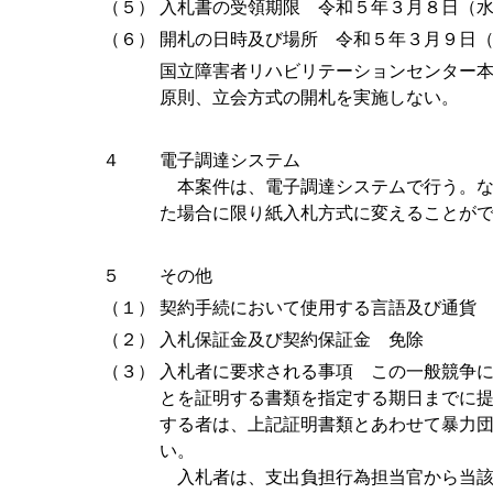
（５）
入札書の受領期限 令和５年３月８日（水）
（６）
開札の日時及び場所 令和５年３月９日（木
国立障害者リハビリテーションセンター
原則、立会方式の開札を実施しない。
４
電子調達システム
本案件は、電子調達システムで行う。な
た場合に限り紙入札方式に変えることが
５
その他
（１）
契約手続において使用する言語及び通貨
（２）
入札保証金及び契約保証金 免除
（３）
入札者に要求される事項 この一般競争
とを証明する書類を指定する期日までに
する者は、上記証明書類とあわせて暴力
い。
入札者は、支出負担行為担当官から当該