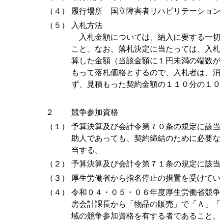
（４）
履行場所 国立障害者リハビリテーショ
（５）
入札方法
入札金額については、納入に要する一切
こと。なお、落札決定に当たっては、入
算した金額（当該金額に１円未満の端数
もって落札価格とするので、入札者は、
ず、見積もった契約金額の１１０分の１
２
競争参加資格
（１）
予算決算及び会計令第７０条の規定に該
助人であっても、契約締結のために必要
当する。
（２）
予算決算及び会計令第７１条の規定に該
（３）
厚生労働省から指名停止の措置を受けて
（４）
令和０４・０５・０６年度厚生労働省競
房会計課長から「物品の販売」で「Ａ」
域の競争参加資格を有する者であること