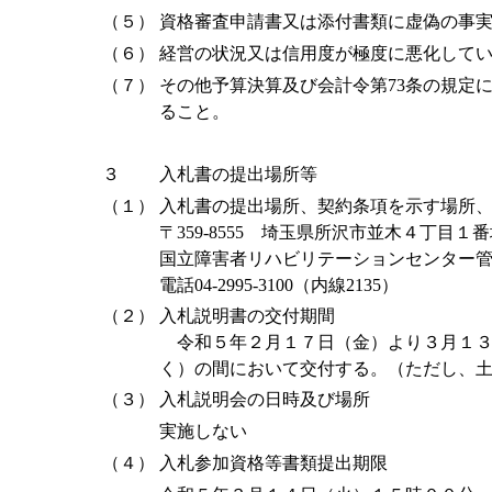
（５）
資格審査申請書又は添付書類に虚偽の事
（６）
経営の状況又は信用度が極度に悪化して
（７）
その他予算決算及び会計令第73条の規定
ること。
３
入札書の提出場所等
（１）
入札書の提出場所、契約条項を示す場所
〒359-8555 埼玉県所沢市並木４丁目１
国立障害者リハビリテーションセンター
電話04-2995-3100（内線2135）
（２）
入札説明書の交付期間
令和５年２月１７日（金）より３月１３
く）の間において交付する。（ただし、
（３）
入札説明会の日時及び場所
実施しない
（４）
入札参加資格等書類提出期限