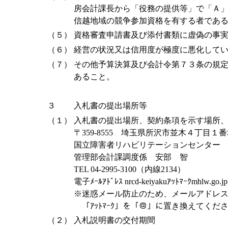
房会計課長から「役務の提供等」で「Ａ
信越地域の競争参加資格を有する者であ
（５）
資格審査申請書及び添付書類に虚偽の事
（６）
経営の状況又は信用度が極度に悪化して
（７）
その他予算決算及び会計令第７３条の規
あること。
３
入札書の提出場所等
（１）
入札書の提出場所、契約条項を示す場所
〒359-8555 埼玉県所沢市並木４丁目１
国立障害者リハビリテーションセンター
管理部会計課調度係 安部 智
TEL 04-2995-3100（内線2134）
電子ﾒｰﾙｱﾄﾞﾚｽ nrcd-keiyakuｱｯﾄﾏｰｸmhlw.go.jp
※迷惑メール防止のため、メールアドレ
「ｱｯﾄﾏｰｸ」を「＠」に置き換えてくだ
（２）
入札説明書の交付期間