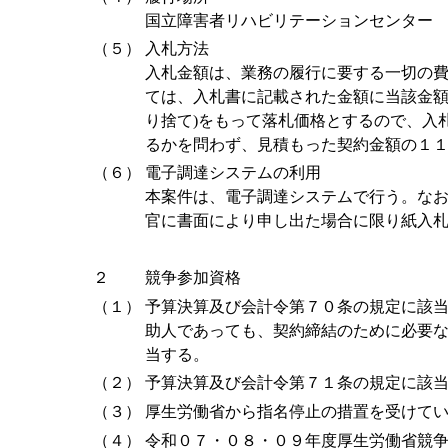
国立障害者リハビリテーションセンター
（５）
入札方法
入札金額は、業務の履行に要する一切の
ては、入札書に記載された金額に当該金
り捨て)をもって落札価格とするので、入
るかを問わず、見積もった契約金額の１
（６）
電子調達システムの利用
本案件は、電子調達システムで行う。な
官に書面により申し出た場合に限り紙入
２
競争参加資格
（１）
予算決算及び会計令第７０条の規定に該
助人であっても、契約締結のために必要
当する。
（２）
予算決算及び会計令第７１条の規定に該
（３）
厚生労働省から指名停止の措置を受けて
（４）
令和０７・０８・０９年度厚生労働省競