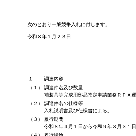
次のとおり一般競争入札に付します。
令和８年１月２３日
１
調達内容
（１）
調達件名及び数量
補装具等完成用部品指定申請業務ＲＰＡ
（２）
調達件名の仕様等
入札説明書及び仕様書による。
（３）
履行期間
令和８年４月１日から令和９年３月３１
（４）
履行場所