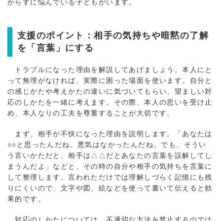
からずに悩んでいる子どもがいます。
支援のポイント：相手の気持ちや暗黙の了解
を「言葉」にする
トラブルになった理由を解説してあげましょう。本人にと
って無理がなければ、実際に困った場面を使います。自分と
の感じかたや考えかたの違いに気づいてもらい、望ましい対
応のしかたを一緒に考えます。その際、本人の思いを受け止
め、本人なりの工夫を尊重することが大切です。
まず、相手が不快になった理由を説明します。「あなたは
○○と思ったんだね。悪気はなかったんだね。でも、そうい
う言いかただと、相手は△△だとあなたの言葉を誤解してし
まうんだよ」などと、その時の自分や相手の気持ちを言葉に
して整理します。言われただけでは理解しづらく記憶にも残
りにくいので、文字や図、絵などを使って書いて伝えると効
果的です。
対応のしかたについては、不適切な方法を禁止するのでは