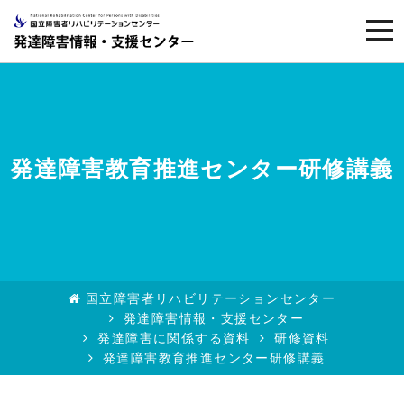
togg
navi
発達障害教育推進センター研修講義
国立障害者リハビリテーションセンター
発達障害情報・支援センター
発達障害に関係する資料
研修資料
発達障害教育推進センター研修講義