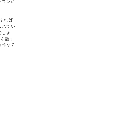
ープンに
すれば
入れてい
でしょ
とを話す
情報が分