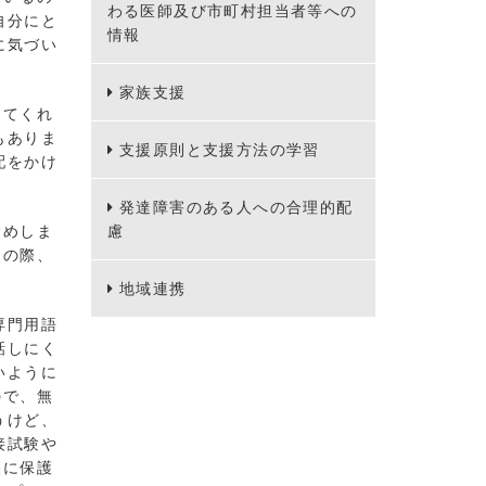
わる医師及び市町村担当者等への
自分にと
情報
に気づい
家族支援
ってくれ
もありま
支援原則と支援方法の学習
配をかけ
発達障害のある人への合理的配
すめしま
慮
その際、
地域連携
専門用語
話しにく
いように
ので、無
うけど、
接試験や
軽に保護