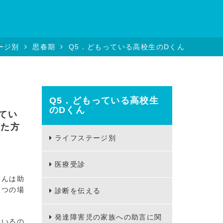
ージ別
思春期
Q5．どもっている高校生のDくん
Q5．どもっている高校生
のDくん
てい
いた方
ライフステージ別
医療受診
さんは助
二つの場
診断を伝える
発達障害児の家族への助言に関
ているの