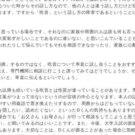
ろついた時からその話し方なので、他の人とは違う話し方だけど
ります。ですから「吃音」という話し方の障害であるということ
思っている場合です。それなのに家族や周囲の人は誰も何も言
大変恥ずかしいことであるのに違いない、と思いこんでいること
われたりして悩んでいてもそれを相談できなかったり、家族に心
摘」するのではなく、吃音について率直に話し合うことをおす
伝え、専門機関に相談に行こうと誘ってみてはどうでしょうか。
たいと、率直に伝えるといいでしょう。
以降も続いている吃音とは性質が違っていることがあります。
言葉がつまって出ないというのが症状の中心となります。本人の
やすい同義語で置き換えたりするので、周囲からはどもっていな
を隠したい、認めたくない、といったDくんの気持ちもあります
場合でも「お父さん（お母さん）が行って相談をしてこようと思
い」と聞いてみるのはいいことです。また、今後、大学入試の面
もあります。大切なことは、Dくんが困ることがあった場合に気