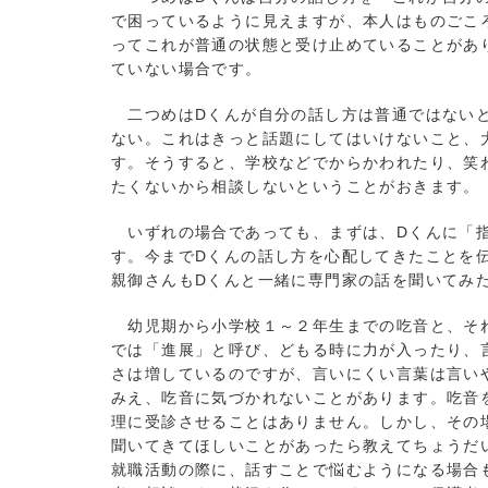
で困っているように見えますが、本人はものごこ
ってこれが普通の状態と受け止めていることがあ
ていない場合です。
二つめはDくんが自分の話し方は普通ではないと
ない。これはきっと話題にしてはいけないこと、
す。そうすると、学校などでからかわれたり、笑
たくないから相談しないということがおきます。
いずれの場合であっても、まずは、Dくんに「指
す。今までDくんの話し方を心配してきたことを
親御さんもDくんと一緒に専門家の話を聞いてみ
幼児期から小学校１～２年生までの吃音と、それ
では「進展」と呼び、どもる時に力が入ったり、
さは増しているのですが、言いにくい言葉は言い
みえ、吃音に気づかれないことがあります。吃音
理に受診させることはありません。しかし、その
聞いてきてほしいことがあったら教えてちょうだ
就職活動の際に、話すことで悩むようになる場合