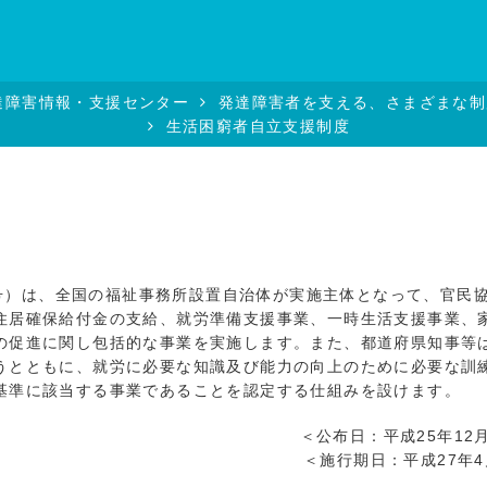
達障害情報・支援センター
発達障害者を支える、さまざまな制
生活困窮者自立支援制度
5号）は、全国の福祉事務所設置自治体が実施主体となって、官民
住居確保給付金の支給、就労準備支援事業、一時生活支援事業、
の促進に関し包括的な事業を実施します。また、都道府県知事等
うとともに、就労に必要な知識及び能力の向上のために必要な訓
基準に該当する事業であることを認定する仕組みを設けます。
＜公布日：平成25年12
＜施行期日：平成27年4