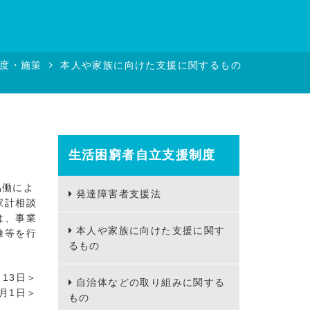
度・施策
本人や家族に向けた支援に関するもの
生活困窮者自立支援制度
協働によ
発達障害者支援法
家計相談
は、事業
本人や家族に向けた支援に関す
練等を行
るもの
月13日＞
自治体などの取り組みに関する
月1日＞
もの