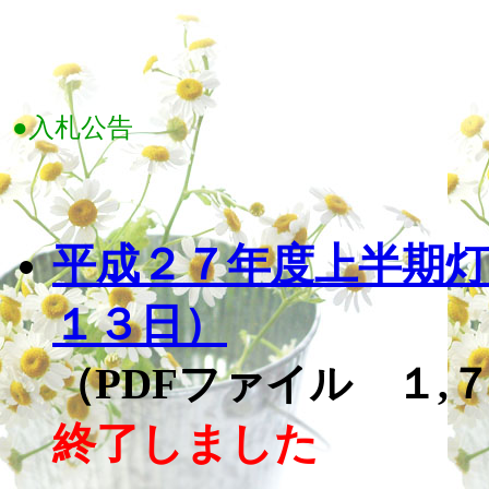
●入札公告
平成２７年度上半期灯
１３日）
（PDFファイル １,
終了しました