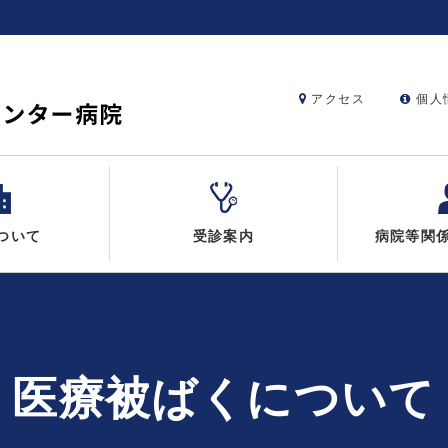
アクセス
個人
ついて
受診案内
病院等関
医療被ばくについて