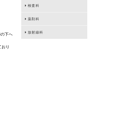
検査科
薬剤科
放射線科
師の下へ
ており