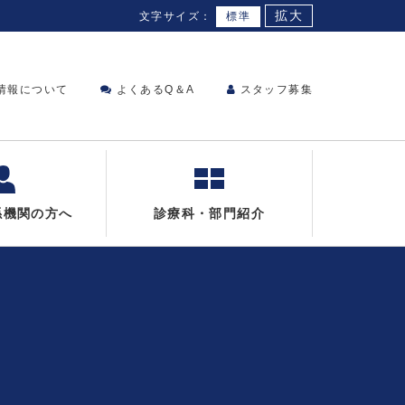
拡大
文字サイズ：
標準
情報について
よくあるQ＆A
スタッフ募集
係機関の方へ
診療科・部門紹介