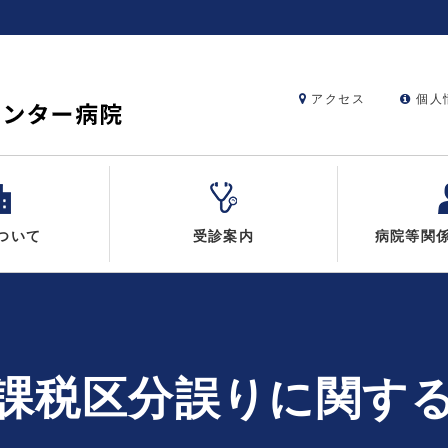
アクセス
個人
ついて
受診案内
病院等関
課税区分誤りに関す