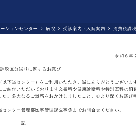
テーションセンター
病院
受診案内・入院案内
消費税課
令和８年
税課税区分誤りに関するお詫び
（以下当センター）をご利用いただき、誠にありがとうございま
ご納付いただいております文書料や健康診断料や特別室料の消
した。多大なるご迷惑をおかけしましたこと、心より深くお詫び
当センター管理部医事管理課医事係までお問合せください。
記