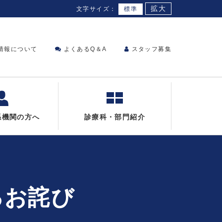
拡大
文字サイズ：
標準
情報について
よくあるQ＆A
スタッフ募集
係機関の方へ
診療科・部門紹介
るお詫び