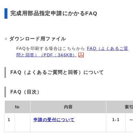
完成用部品指定申請にかかるFAQ
ダウンロード用ファイル
FAQを印刷する場合はこちらから
FAQ（よくあるご質
問と回答）（PDF：346KB）
FAQ（よくあるご質問と回答）について
FAQ（目次）
№
内容
索
1
申請の受付について
1-1