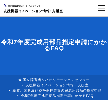
togg
navi
令和7年度完成用部品指定申請にかか
るFAQ
国立障害者リハビリテーションセンター
支援機器イノベーション情報・支援室
義肢、装具及び姿勢保持装置の完成用部品の指定申請
令和7年度完成用部品指定申請にかかるFAQ