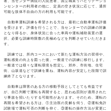
者、当センター病院の入院患者、国立職業リハビリテーショ
ンセンターの利用者の他に、定員の空き状況に応じて、通所
可能な肢体不自由の方の利用も可能です。
自動車運転訓練を希望される方は、最初に自動車運転評価
を受けます。評価を行うことで、当センターでの訓練の対象
となり得るか、身体状況に合った車両や運転補助装置の選
択、必要な訓練時限数の見極めなどを判断させていただきま
す。
訓練では、所内コースにおいて新たな運転方法の習得や、
運転感覚の向上を図った後、一般道での訓練に移行します。
一般道では様々な運転環境を想定し、郊外、市街地、住宅
街、山坂道などで訓練を重ね、運転内容が安定した段階で訓
練終了となります。
自動車は障害のある方の移動手段としてとても有益です
が、自己判断で運転を再開すると、思わぬ罰則が適用された
り事故を招いたりする可能性があります。そのため、運転の
再開を希望される方は、①主治医の見解を伺う、②運転免許
試験場で運転可否の判断を仰ぐ、③運転の操作方法が変更に