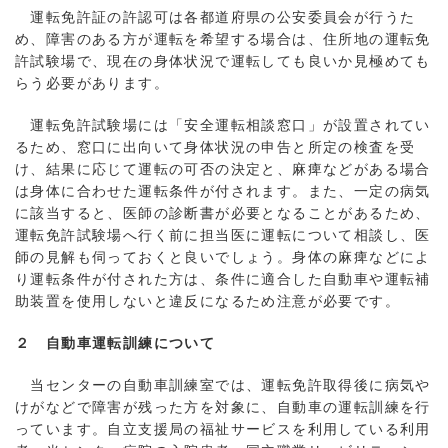
運転免許証の許認可は各都道府県の公安委員会が行うた
め、障害のある方が運転を希望する場合は、住所地の運転免
許試験場で、現在の身体状況で運転しても良いか見極めても
らう必要があります。
運転免許試験場には「安全運転相談窓口」が設置されてい
るため、窓口に出向いて身体状況の申告と所定の検査を受
け、結果に応じて運転の可否の決定と、麻痺などがある場合
は身体に合わせた運転条件が付されます。また、一定の病気
に該当すると、医師の診断書が必要となることがあるため、
運転免許試験場へ行く前に担当医に運転について相談し、医
師の見解も伺っておくと良いでしょう。身体の麻痺などによ
り運転条件が付された方は、条件に適合した自動車や運転補
助装置を使用しないと違反になるため注意が必要です。
２ 自動車運転訓練について
当センターの自動車訓練室では、運転免許取得後に病気や
けがなどで障害が残った方を対象に、自動車の運転訓練を行
っています。自立支援局の福祉サービスを利用している利用