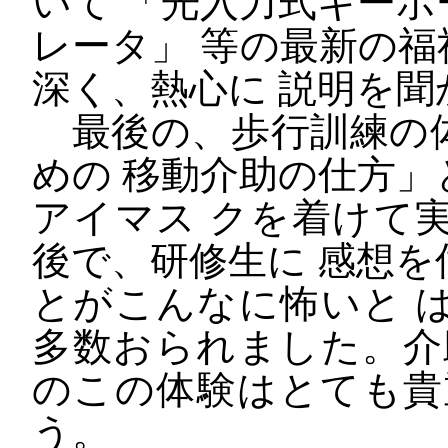
いて 「光入力式キー
レータ」 等の最新の
深く、熱心に 説明を
最後の、歩行訓練の
めの 移動介助の仕方
アイマス クを着けて
後で、研修生に 感想
とがこんなに怖いと 
多数おられました。介
のこの体験はとても貴
う。