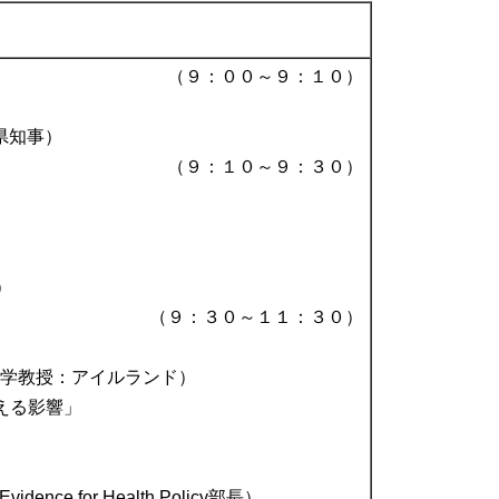
（９：００～９：１０）
ia県知事）
（９：１０～９：３０）
）
（９：３０～１１：３０）
st校経済学教授：アイルランド）
える影響」
）
idence for Health Policy部長）