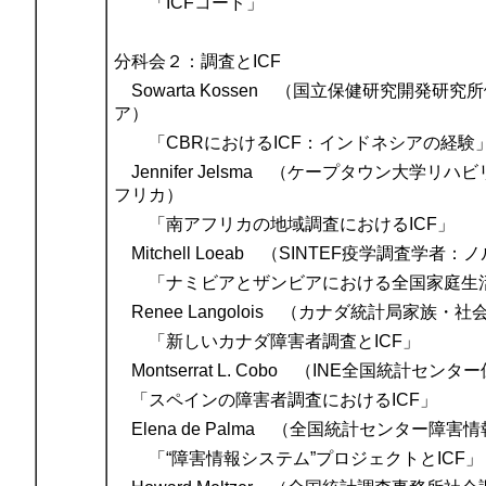
「ICFコード」
分科会２：調査とICF
Sowarta Kossen （国立保健研究開発
ア）
「CBRにおけるICF：インドネシアの経験
Jennifer Jelsma （ケープタウン大学
フリカ）
「南アフリカの地域調査におけるICF」
Mitchell Loeab （SINTEF疫学調査学者
「ナミビアとザンビアにおける全国家庭生活調
Renee Langolois （カナダ統計局家族・
「新しいカナダ障害者調査とICF」
Montserrat L. Cobo （INE全国統
「スペインの障害者調査におけるICF」
Elena de Palma （全国統計センター
「“障害情報システム”プロジェクトとICF」