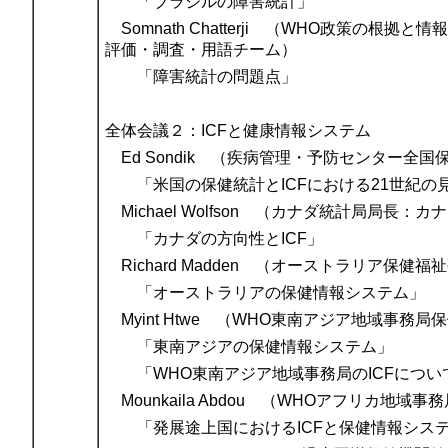
「ブラジルの障害統計」
Somnath Chatterji （WHO政策の
評価・調査・用語チーム）
「障害統計の問題点」
全体会議２：ICFと健康情報システム
Ed Sondik （疾病管理・予防センター全
「米国の保健統計とICFにおける21世紀の
Michael Wolfson （カナダ統計局局長：カ
「カナダの方向性とICF」
Richard Madden （オーストラリア保健
「オーストラリアの保健情報システム」
Myint Htwe （WHO東南アジア地域事
「東南アジアの保健情報システム」
「WHO東南アジア地域事務局のICFについ
Mounkaila Abdou （WHOアフリカ地
「発展途上国におけるICFと保健情報シス