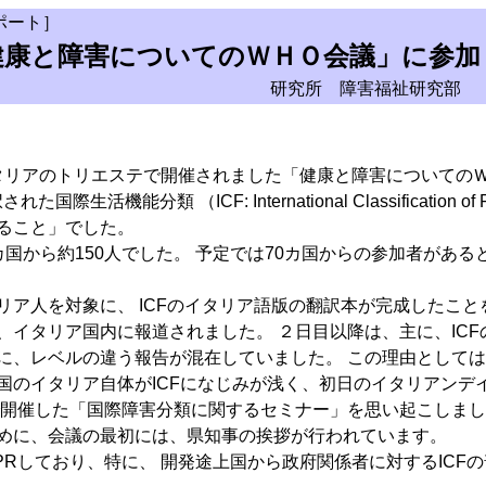
ポート］
健康と障害についてのＷＨＯ会議」に参加
研究所 障害福祉研究部
 イタリアのトリエステで開催されました「健康と障害について
（ICF: International Classification of Functi
ること」でした。
国から約150人でした。 予定では70カ国からの参加者があ
タリア人を対象に、 ICFのイタリア語版の翻訳本が完成したこ
、イタリア国内に報道されました。 ２日目以降は、主に、IC
に、レベルの違う報告が混在していました。 この理由としては
国のイタリア自体がICFになじみが浅く、初日のイタリアンデ
した「国際障害分類に関するセミナー」を思い起こしました。 今回の会議
ために、会議の最初には、県知事の挨拶が行われています。
PRしており、特に、 開発途上国から政府関係者に対するICF