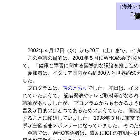
［海外レ
「
2002年４月17日（水）から20日（土）まで、
この会議の目的は、2001年５月にWHO総会で採択された国際生活機能分類 
て、 「健康と障害に関する国際的な議論を推し進め
参加者は、イタリア国内から約300人と世界約50カ
した。
プログラムは、
表のとおり
でした。 初日は、イ
れていたようで、 記者発表やテレビ取材等がなされ
議論がありましたが、 プログラムからもわかるよう
普及が目的のひとつであるためのようでした。 開催
することに終始していました。 1998年３月に東京で開催
県が主催者兼スポンサーになっていました。 その
会議では、WHO関係者は、盛んにICFの有効性を