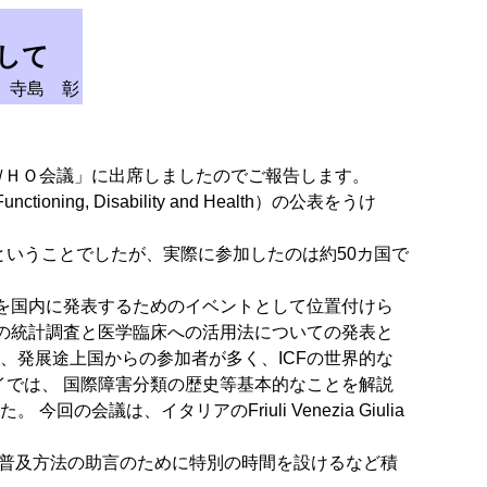
して
 寺島 彰
のＷＨＯ会議」に出席しましたのでご報告します。
oning, Disability and Health）の公表をうけ
るということでしたが、実際に参加したのは約50カ国で
とを国内に発表するためのイベントとして位置付けら
Fの統計調査と医学臨床への活用法についての発表と
、発展途上国からの参加者が多く、ICFの世界的な
イでは、 国際障害分類の歴史等基本的なことを解説
は、イタリアのFriuli Venezia Giulia
の普及方法の助言のために特別の時間を設けるなど積