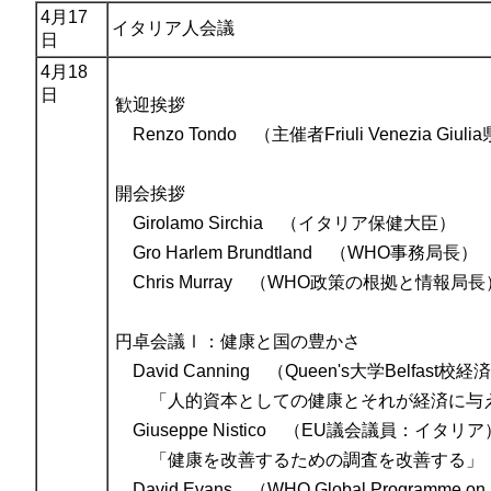
4月17
イタリア人会議
日
4月18
日
歓迎挨拶
Renzo Tondo （主催者Friuli Venezia Giul
開会挨拶
Girolamo Sirchia （イタリア保健大臣）
Gro Harlem Brundtland （WHO事務局長）
Chris Murray （WHO政策の根拠と情報局長
円卓会議Ⅰ：健康と国の豊かさ
David Canning （Queen's大学Belfa
「人的資本としての健康とそれが経済に与
Giuseppe Nistico （EU議会議員：イタリア
「健康を改善するための調査を改善する」
David Evans （WHO Global Programme on Ev