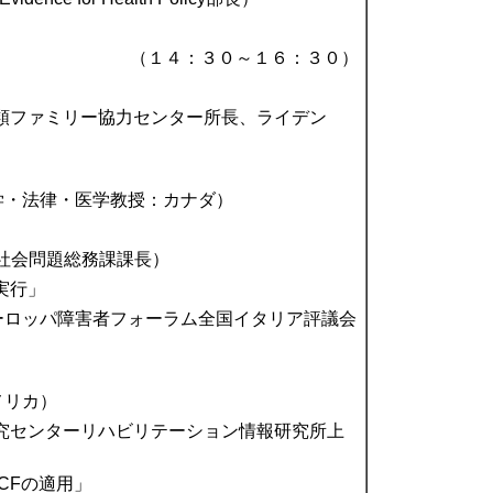
（１４：３０～１６：３０）
HO国際分類ファミリー協力センター所長、ライデン
大学、哲学・法律・医学教授：カナダ）
用・社会問題総務課課長）
実行」
会長、ヨーロッパ障害者フォーラム全国イタリア評議会
アメリカ）
ン研究センターリハビリテーション情報研究所上
CFの適用」