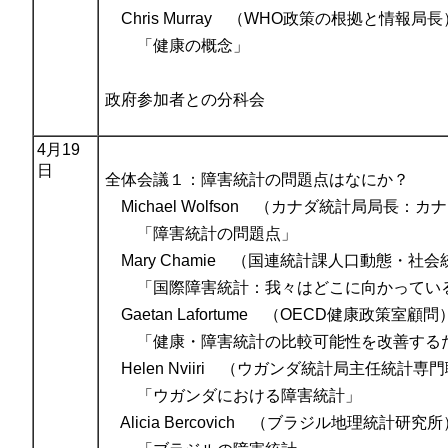
Chris Murray （WHO政策の根拠と情報局長
「健康の概念」
政府参加者との分科会
4月19
日
全体会議１：障害統計の問題点はなにか？
Michael Wolfson （カナダ統計局局長：カ
「障害統計の問題点」
Mary Chamie （国連統計課人口動態・社
「国際障害統計：我々はどこに向かってい
Gaetan Lafortume （OECD健康政策室顧問
「健康・障害統計の比較可能性を改善するた
Helen Nviiri （ウガンダ統計局主任統計専
「ウガンダにおける障害統計」
Alicia Bercovich （ブラジル地理統計研究所