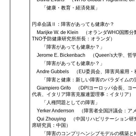
「健康・教育・経済発展」
円卓会議Ⅱ：障害があっても健康か？
Marijke W. de Klein （オランダW
TNO予防健康研究所所長：オランダ）
「障害があっても健康か？」
Jerome E. Bickenbach （Queen's
「障害があっても健康か？」
Andre Gubbels （EU委員会、障害局雇
「障害と健康：新しい障害のパラダイムの
Giampiero Grifo （DPIヨーロッパ
代表、イタリア障害克服連盟理事：イタリア）
「人権問題としての障害」
Yerker Anderrson （障害者全国評議会：
Qui Zhouying （中国リハビリテーショ
席研究員：中国）
「障害のコンプリヘンシブモデルの構築とI