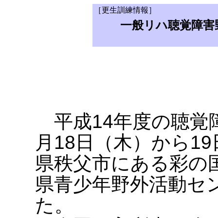
［更生訓練情報］
一般リハ聴覚障害
平成14年度の聴覚
月18日（木）から1
県秩父市にある彩の
県青少年野外活動セ
た。