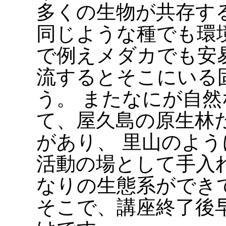
多くの生物が共存す
同じような種でも環
で例えメダカでも安
流するとそこにいる
う。 またなにが自
て、屋久島の原生林
があり、 里山のよ
活動の場として手入
なりの生態系ができ
そこで、講座終了後