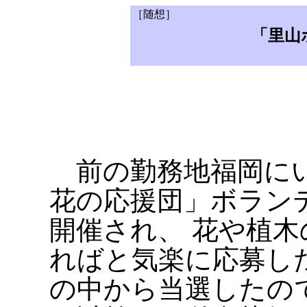
［随想］
「里山
前の勤務地福岡にい
花の応援団」ボラン
開催され、 花や植
ればと気楽に応募し
の中から当選したの