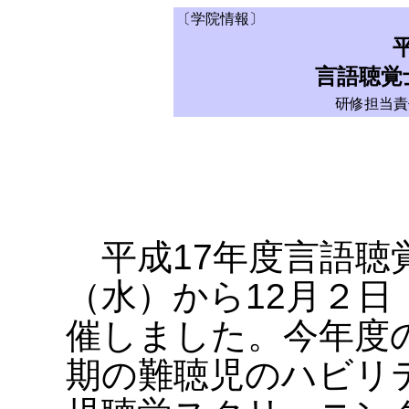
〔学院情報〕
言語聴覚
研修担当責
平成17年度言語聴覚
（水）から12月２日
催しました。今年度
期の難聴児のハビリ