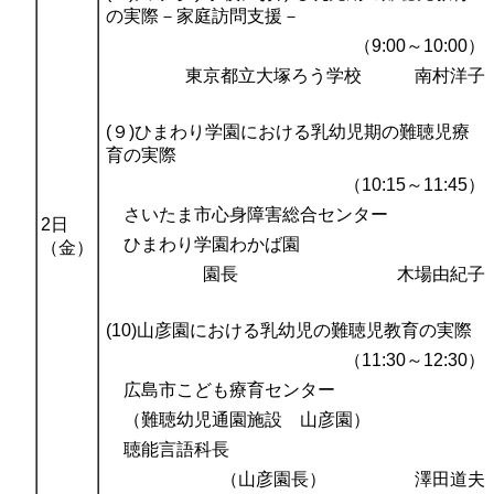
の実際－家庭訪問支援－
（9:00～10:00）
東京都立大塚ろう学校 南村洋子
(９)ひまわり学園における乳幼児期の難聴児療
育の実際
（10:15～11:45）
さいたま市心身障害総合センター
2日
ひまわり学園わかば園
（金）
園長 木場由紀子
(10)山彦園における乳幼児の難聴児教育の実際
（11:30～12:30）
広島市こども療育センター
（難聴幼児通園施設 山彦園）
聴能言語科長
（山彦園長） 澤田道夫