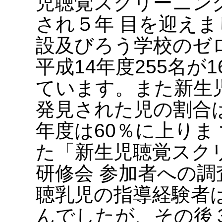
児聴覚スクリーニン
され５年 目を迎え
設及びろう学校のゼ
平成14年度255名が
ています。また新生
発見された児の割合は
年度は60％に上りま
た「新生児聴覚スク
研修会 参加者への
聴乳児の指導経験者は
んでしたが、その後