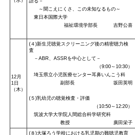
（水）
語る－
～聞こえにくさ、この未知なるもの～
東日本国際大学
福祉環境学部長 吉野公喜
(４)新生児聴覚スクリーニング後の精密聴力検
査
－ABR、ASSRを中心として－
（9:00～10:30）
埼玉県立小児医療センター耳鼻いんこう科
12月
副部長 坂田英明
1日
（木）
(５)乳幼児の聴覚検査・評価
（10:50～12:20）
筑波大学大学院人間総合科学研究科
教授 廣田栄子
(８)大塚ろう学校における乳児期の難聴児教育