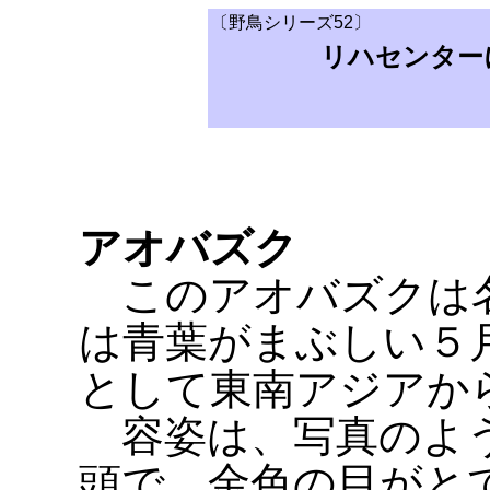
〔野鳥シリーズ52〕
リハセンター
アオバズク
このアオバズクは名
は青葉がまぶしい５
として東南アジアか
容姿は、写真のよう
頭で、金色の目がと