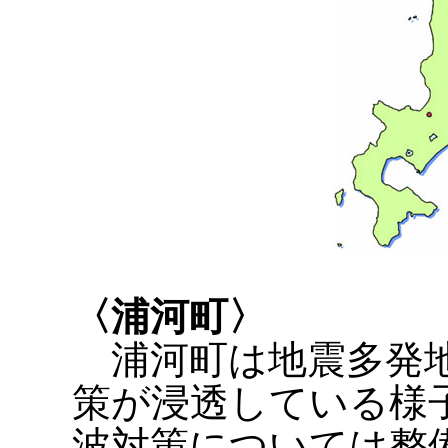
〈浦河町〉
浦河町は地震多発地
策が浸透している様
波対策については整