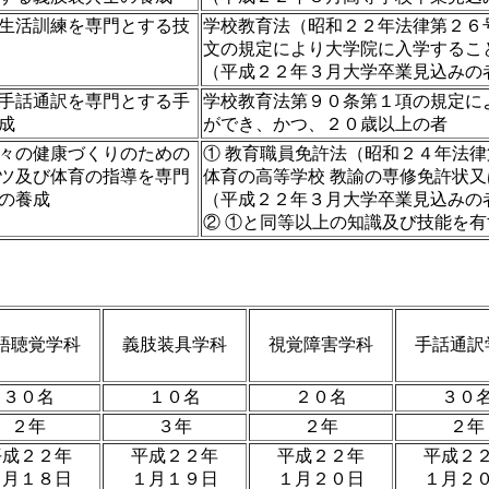
生活訓練を専門とする技
学校教育法（昭和２２年法律第２６
文の規定により大学院に入学するこ
（平成２２年３月大学卒業見込みの
手話通訳を専門とする手
学校教育法第９０条第１項の規定に
成
ができ、かつ、２０歳以上の者
々の健康づくりのための
① 教育職員免許法（昭和２４年法
ツ及び体育の指導を専門
体育の高等学校 教諭の専修免許状
の養成
（平成２２年３月大学卒業見込みの
② ①と同等以上の知識及び技能を
語聴覚学科
義肢装具学科
視覚障害学科
手話通訳
３０名
１０名
２０名
３０
２年
３年
２年
２年
平成２２年
平成２２年
平成２２年
平成２
１月１８日
１月１９日
１月２０日
１月２