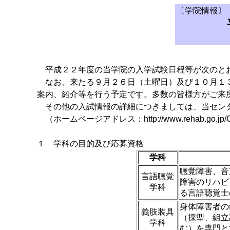
〔学院情報〕
平成２２年度の当学院の入学試験日程等が次のと
なお、来たる９月２６日（土曜日）及び１０月１３
案内、紹介等を行う予定です。多数の皆様方がご来
その他の入試情報の詳細につきましては、当センタ
（ホームページアドレス：http://www.rehab.go.jp/Colle
１ 学科の目的及び応募資格
学科
聴覚障害、音
言語聴覚
障害のリハビ
学科
る言語聴覚士
身体障害者の
義肢装具
（採型、組立
学科
む）を専門と