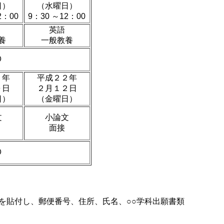
日）
（水曜日）
2：00
9：30 ～12：00
英語
養
一般教養
０
２年
平成２２年
０日
２月１２日
日）
（金曜日）
文
小論文
面接
０
を貼付し、郵便番号、住所、氏名、○○学科出願書類