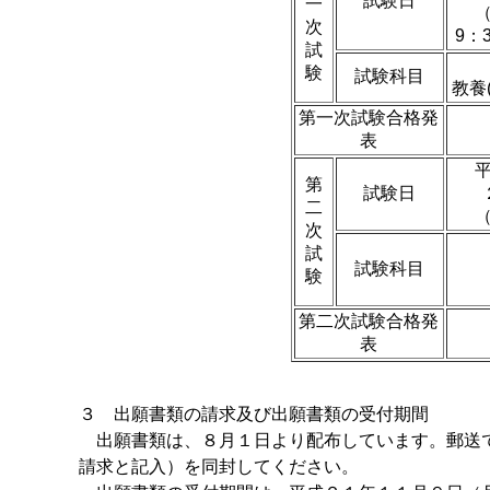
試験日
一
次
9：3
試
験
試験科目
教養
第一次試験合格発
表
第
試験日
二
次
試
試験科目
験
第二次試験合格発
表
３ 出願書類の請求及び出願書類の受付期間
出願書類は、８月１日より配布しています。郵送で
請求と記入）を同封してください。