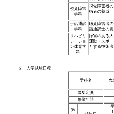
視覚障害者の
視覚障害
術者の養成
学科
手話通訳
聴覚障害者の
学科
話通訳士の養
リハビリ
障害のある人
テーショ
運動・スポー
ン体育学
とする技術者
科
２ 入学試験日程
学科名
言
募集定員
修業年限
第