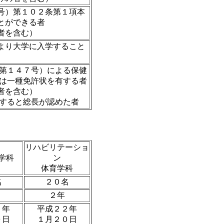
号）第１０２条第１項本
とができる者
者を含む）
より大学に入学すること
律第１４７号）による保健
又は一種免許状を有する者
者を含む）
有すると総長が認めた者
リハビリテーショ
学科
ン
体育学科
名
２０名
２年
２年
平成２２年
０日
１月２０日