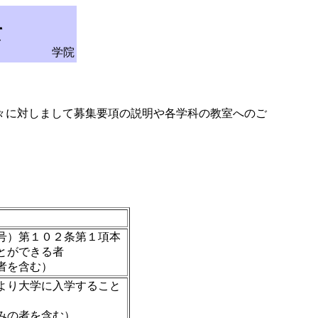
て
学院
々に対しまして募集要項の説明や各学科の教室へのご
号）第１０２条第１項本
とができる者
者を含む）
より大学に入学すること
みの者を含む）