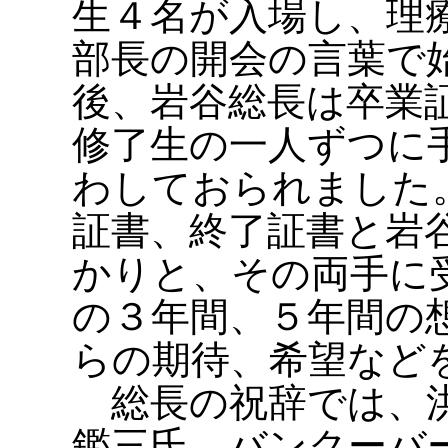
生４名が入場し、理
部長の開会の言葉で
後、岩谷総長は卒業
修了生の一人ずつに
わしておられました
証書、終了証書と岩
かりと、その両手に
の３年間、５年間の
らの期待、希望など
総長の祝辞では、洪
鑑三氏、バンクーバ