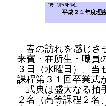
〔更生訓練所情報〕
平成２１年度理
春の訪れを感じさせ
来賓・在所生・職員
３日（水曜日）、当
課程第３１回卒業式
式典は盛大なる拍手
２名（高等課程２名