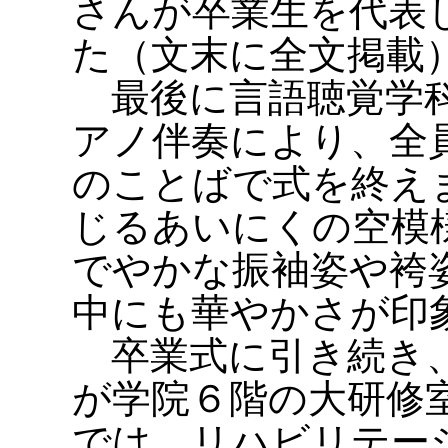
さんが卒業生を代表
た（文末に全文掲載
最後に言語聴覚学科
アノ伴奏により、全
のことばで式を終え
じるあいにくの空模
でやかな振袖姿や袴
中にも華やかさが印
卒業式に引き続き、
が学院６階の大研修
では、リハビリテー