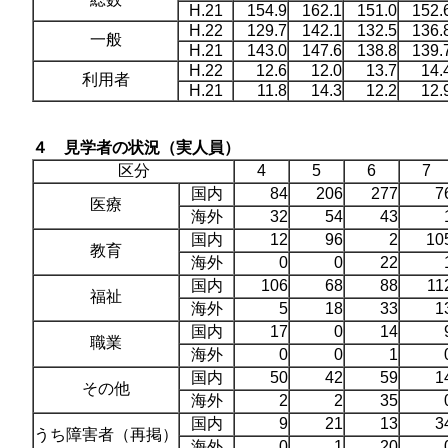
H.21
154.9
162.1
151.0
152.
H.22
129.7
142.1
132.5
136.
一般
H.21
143.0
147.6
138.8
139.
H.22
12.6
12.0
13.7
14.
利用者
H.21
11.8
14.3
12.2
12.
４ 見学者の状況（実人員）
区分
4
5
6
7
国内
84
206
277
7
医療
海外
32
54
43
国内
12
96
2
10
教育
海外
0
0
22
国内
106
68
88
11
福祉
海外
5
18
33
1
国内
17
0
14
職業
海外
0
0
1
国内
50
42
59
1
その他
海外
2
2
35
国内
9
21
13
3
うち障害者（再掲）
海外
0
1
20