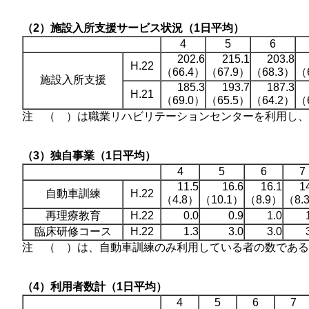
（2）施設入所支援サービス状況（1日平均）
4
5
6
202.6
215.1
203.8
H.22
（66.4）
（67.9）
（68.3）
（
施設入所支援
185.3
193.7
187.3
H.21
（69.0）
（65.5）
（64.2）
（
注 （ ）は職業リハビリテーションセンターを利用し、
（3）独自事業（1日平均）
4
5
6
7
11.5
16.6
16.1
1
自動車訓練
H.22
（4.8）
（10.1）
（8.9）
（8.
再理療教育
H.22
0.0
0.9
1.0
臨床研修コース
H.22
1.3
3.0
3.0
注 （ ）は、自動車訓練のみ利用している者の数である
（4）利用者数計（1日平均）
4
5
6
7