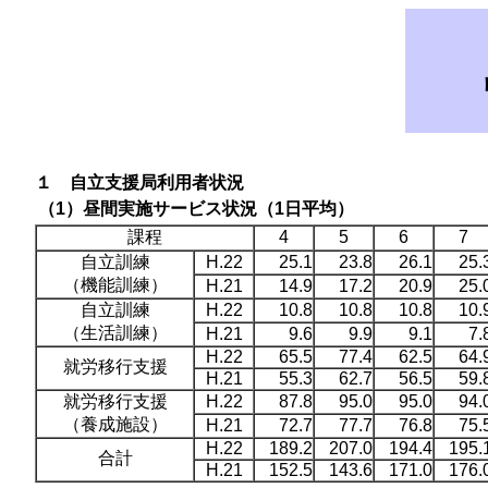
１ 自立支援局利用者状況
（1）昼間実施サービス状況（1日平均）
課程
4
5
6
7
自立訓練
H.22
25.1
23.8
26.1
25.
（機能訓練）
H.21
14.9
17.2
20.9
25.
自立訓練
H.22
10.8
10.8
10.8
10.
（生活訓練）
H.21
9.6
9.9
9.1
7.
H.22
65.5
77.4
62.5
64.
就労移行支援
H.21
55.3
62.7
56.5
59.
就労移行支援
H.22
87.8
95.0
95.0
94.
（養成施設）
H.21
72.7
77.7
76.8
75.
H.22
189.2
207.0
194.4
195.
合計
H.21
152.5
143.6
171.0
176.