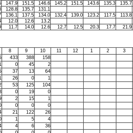
6
147.9
151.5
146.6
145.2
151.5
143.6
135.3
135.7
8
128.8
135.7
131.1
7
136.1
137.5
134.0
132.4
139.0
123.2
117.5
113.8
4
12.0
12.6
13.2
9
11.7
14.0
12.6
12.7
12.5
20.3
17.7
21.9
8
9
10
11
12
1
2
3
6
433
388
158
1
0
45
2
5
37
13
64
1
26
0
1
2
53
125
104
3
0
19
0
9
2
15
1
0
0
0
0
4
21
122
26
0
1
5
4
4
4
6
36
0
0
0
0