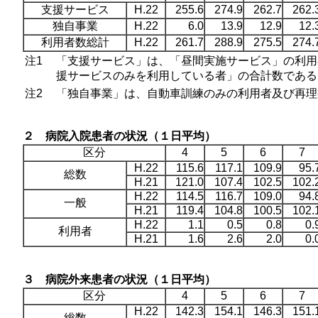
支援サービス
H.22
255.6
274.9
262.7
262.
独自事業
H.22
6.0
13.9
12.9
12.
利用者数総計
H.22
261.7
288.9
275.5
274.
注1
「支援サービス」は、「昼間実施サービス」の利用
援サービスのみを利用している者」の合計数である
注2
「独自事業」は、自動車訓練のみの利用者及び再理
２ 病院入院患者の状況（１日平均）
区分
4
5
6
7
H.22
115.6
117.1
109.9
95.
総数
H.21
121.0
107.4
102.5
102.
H.22
114.5
116.7
109.0
94.
一般
H.21
119.4
104.8
100.5
102.
H.22
1.1
0.5
0.8
0.
利用者
H.21
1.6
2.6
2.0
0.
３ 病院外来患者の状況（１日平均）
区分
4
5
6
7
H.22
142.3
154.1
146.3
151.
総数