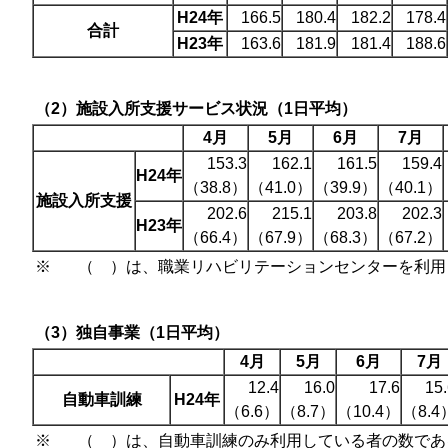
H24年
166.5
180.4
182.2
178.4
合計
H23年
163.6
181.9
181.4
188.6
（2）施設入所支援サービス状況（1日平均）
4月
5月
6月
7月
153.3
162.1
161.5
159.4
H24年
（38.8）
（41.0）
（39.9）
（40.1）
施設入所支援
202.6
215.1
203.8
202.3
H23年
（66.4）
（67.9）
（68.3）
（67.2）
※
（ ）は、職業リハビリテーションセンターを利用
（3）独自事業（1日平均）
4月
5月
6月
7月
12.4
16.0
17.6
15
自動車訓練
H24年
（6.6）
（8.7）
（10.4）
（8.4
※
（ ）は、自動車訓練のみ利用している者の数であ