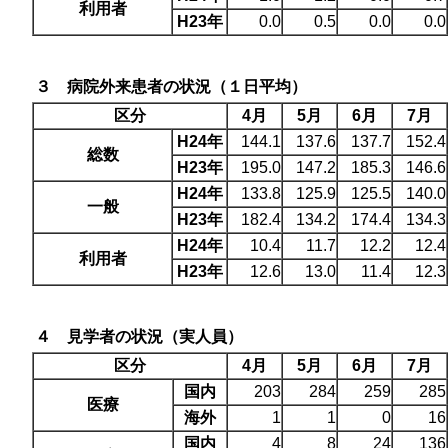
利用者
H23年
0.0
0.5
0.0
0.0
３ 病院外来患者の状況（１日平均）
区分
4月
5月
6月
7月
H24年
144.1
137.6
137.7
152.4
総数
H23年
195.0
147.2
185.3
146.6
H24年
133.8
125.9
125.5
140.0
一般
H23年
182.4
134.2
174.4
134.3
H24年
10.4
11.7
12.2
12.4
利用者
H23年
12.6
13.0
11.4
12.3
４ 見学者の状況（実人員）
区分
4月
5月
6月
7月
国内
203
284
259
285
医療
海外
1
1
0
16
国内
4
8
24
136