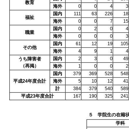
教育
海外
0
0
4
3
国内
111
63
226
18
福祉
海外
0
0
7
15
国内
0
2
0
4
職業
海外
0
0
0
3
国内
61
12
19
105
その他
海外
4
9
1
4
国内
2
3
0
49
うち障害者
（再掲）
海外
1
0
0
2
国内
379
369
528
548
平成24年度合計
海外
5
10
12
41
計
384
379
540
589
平成23年度合計
167
190
325
241
５ 学院生の在籍
学科