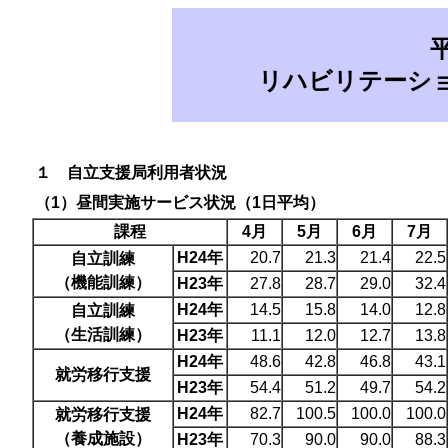
リハビリテーシ
１ 自立支援局利用者状況
（1）昼間実施サービス状況（1日平均）
課程
4月
5月
6月
7月
H24年
20.7
21.3
21.4
22.5
自立訓練
（機能訓練）
H23年
27.8
28.7
29.0
32.4
H24年
14.5
15.8
14.0
12.8
自立訓練
（生活訓練）
H23年
11.1
12.0
12.7
13.8
H24年
48.6
42.8
46.8
43.1
就労移行支援
H23年
54.4
51.2
49.7
54.2
H24年
82.7
100.5
100.0
100.0
就労移行支援
（養成施設）
H23年
70.3
90.0
90.0
88.3