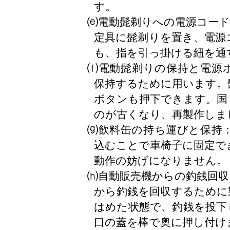
す。
⒠電動髭剃りへの電源コード
定具に髭剃りを置き、電源
も、指を引っ掛ける紐を通
⒡電動髭剃りの保持と電源
保持するために用います。
ボタンも押下できます。国
のが古くなり、再製作しま
⒢飲料缶の持ち運びと保持
込むことで車椅子に固定で
動作の妨げになりません。
⒣自動販売機からの釣銭回収
から釣銭を回収するために
はめた状態で、釣銭を投下
口の蓋を棒で奥に押し付け