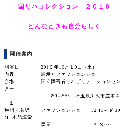
国リハコレクション ２０１９
どんなときも自分らしく
開催案内
開催日 ：
201
９年
10
月１9日（土）
内容 ： 展示とファッションショー
会場 ： 国立障害者リハビリテーションセン
ター
〒359-8555 埼玉県所沢市並木４
－１
時間・場所 ： ファッションショー 12:40～ 約30
分 本館講堂
展示 ９
:
３
0
～