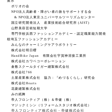
展示
ポリオの会
NPO
法人高齢者・障がい者の旅をサポートする会
& NPO
法人東京ユニバーサルツーリズムセンター
国立研究開発法人 産業技術総合研究所
(AIST)
山野美容芸術短期大学
専門学校浜西ファッションアカデミー・認定職業能力開発
校埼玉ファッションアカデミー
みんなのチャーミングケアラボラトリー
株式会社明日櫻
HandBike Japan 有限会社宇賀神溶接工業所
株式会社カワベコーポレーション
倉敷スクールタイガー縫製株式会社
株式会社
766
土屋産業株式会社 協力：『めづるくらし』研究会
株式会社
Hearts
花菱縫製株式会社
みの紙舞
帝人フロンティア（株）＆帝健（株）
マジックミシン（リフォームスタジオ株式会社）
帝人フロンティア株式会社・帝健株式会社