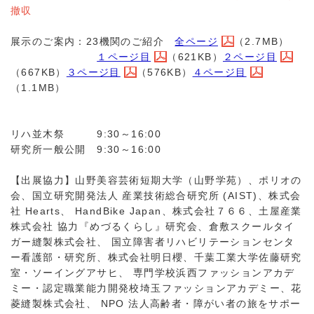
撤収
展示のご案内：23機関のご紹介
全ページ
（2.7MB）
１ページ目
（621KB）
２ページ目
（667KB）
３ページ目
（576KB）
４ページ目
（1.1MB）
リハ並木祭 9:30～16:00
研究所一般公開 9:30～16:00
【出展協力】山野美容芸術短期大学（山野学苑）、ポリオの
会、国立研究開発法人 産業技術総合研究所 (AIST)、株式会
社 Hearts、 HandBike Japan、株式会社７６６、土屋産業
株式会社 協力『めづるくらし』研究会、倉敷スクールタイ
ガー縫製株式会社、 国立障害者リハビリテーションセンタ
ー看護部・研究所、株式会社明日櫻、千葉工業大学佐藤研究
室・ソーイングアサヒ、 専門学校浜西ファッションアカデ
ミー・認定職業能力開発校埼玉ファッションアカデミー、花
菱縫製株式会社、 NPO 法人高齢者・障がい者の旅をサポー