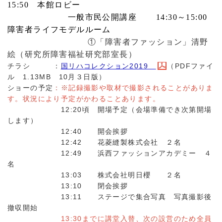
15:50
本館ロビー
一般市民公開講座 14:30～15:00
障害者ライフモデルルーム
①「障害者ファッション」清野
絵（研究所障害福祉研究部室長）
チラシ ：
国リハコレクション2019
（PDFファイ
ル 1.13MB 10月３日版）
ショーの予定
：※記録撮影や取材で撮影されることがありま
す。状況により予定がかわることあります。
12:20頃 開場予定（会場準備でき次第開場
します）
12:40 開会挨拶
12:42 花菱縫製株式会社 ２名
12:49 浜西ファッションアカデミー ４
名
13:03 株式会社明日櫻 ２名
13:10 閉会挨拶
13:11 ステージで集合写真 写真撮影後
撤収開始
13:30までに講堂入替、次の設営のため全員