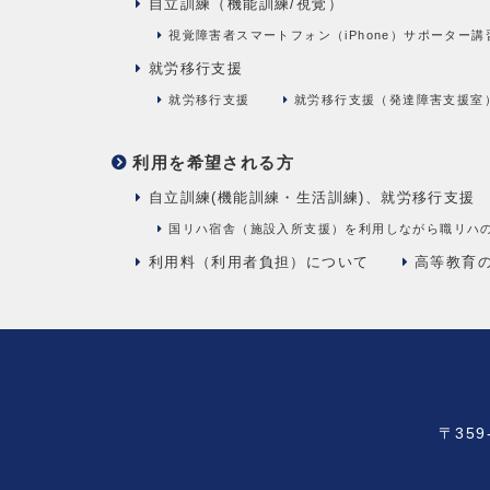
自立訓練（機能訓練/視覚）
視覚障害者スマートフォン（iPhone）サポーター講
就労移行支援
就労移行支援
就労移行支援（発達障害支援室
利用を希望される方
自立訓練(機能訓練・生活訓練)、就労移行支援
国リハ宿舎（施設入所支援）を利用しながら職リハ
利用料（利用者負担）について
高等教育
〒35