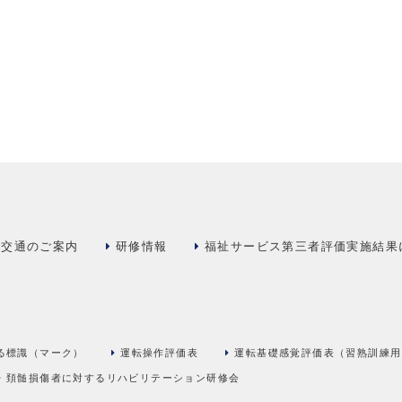
交通のご案内
研修情報
福祉サービス第三者評価実施結果
る標識（マーク）
運転操作評価表
運転基礎感覚評価表（習熟訓練用
頚髄損傷者に対するリハビリテーション研修会