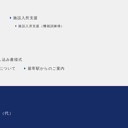
施設入所支援
）
施設入所支援（機能訓練棟）
し込み書様式
について
最寄駅からのご案内
0（代）