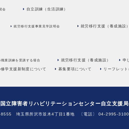
自立訓練（生活訓練）
習会
就労移行支援（養成施設
）
就労移行支援事業見学説明会
就労移行支援（養成施設）
申
の職業訓練を受講する場合
の修学支援新制度について
募集要項について
リーフレット
国立障害者リハビリテーションセンター自立支援局
9-8555 埼玉県所沢市並木4丁目1番地 〔電話〕 04-2995-310