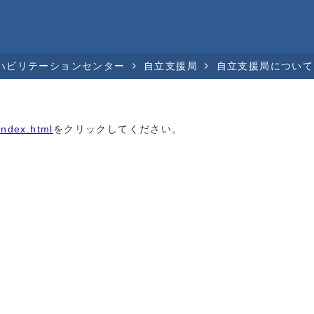
ハビリテーションセンター
自立支援局
自立支援局について
index.html
をクリックしてください。