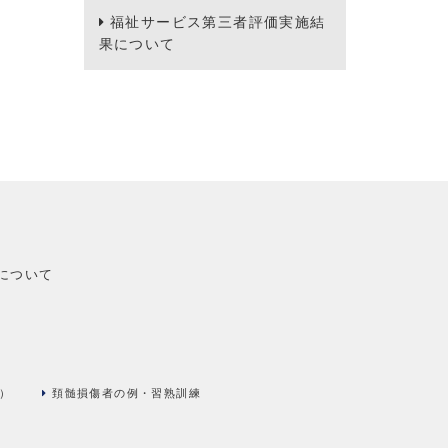
福祉サービス第三者評価実施結
果について
について
）
頚髄損傷者の例・習熟訓練