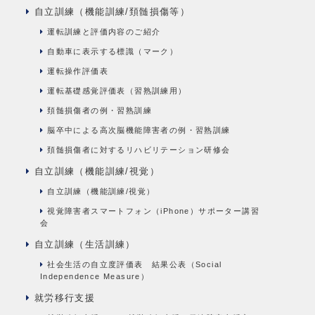
自立訓練（機能訓練/頚髄損傷等）
運転訓練と評価内容のご紹介
自動車に表示する標識（マーク）
運転操作評価表
運転基礎感覚評価表（習熟訓練用）
頚髄損傷者の例・習熟訓練
脳卒中による高次脳機能障害者の例・習熟訓練
頚髄損傷者に対するリハビリテーション研修会
自立訓練（機能訓練/視覚）
自立訓練（機能訓練/視覚）
視覚障害者スマートフォン（iPhone）サポーター講習
会
自立訓練（生活訓練）
社会生活の自立度評価表 結果公表（Social
Independence Measure）
就労移行支援