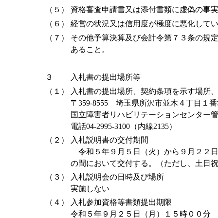
（５）
資格審査申請書又は添付書類に虚偽の事
（６）
経営の状況又は信用度が極度に悪化して
（７）
その他予算決算及び会計令第７３条の規
あること。
３
入札書の提出場所等
（１）
入札書の提出場所、契約条項を示す場所
〒359-8555 埼玉県所沢市並木４丁目１
国立障害者リハビリテーションセンター
電話04-2995-3100（内線2135）
（２）
入札説明書の交付期間
令和５年９月５日（火）から９月２２日
の間において交付する。（ただし、土日
（３）
入札説明会の日時及び場所
実施しない
（４）
入札参加資格等書類提出期限
令和５年９月２５日（月）１５時００分