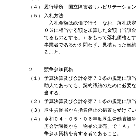
（４）
履行場所 国立障害者リハビリテーショ
（５）
入札方法
入札金額は総価で行う。なお、落札決定
０％に相当する額を加算した金額（当該
てるものとする。）をもって落札価格と
事業者であるかを問わず、見積もった契
ること。
２
競争参加資格
（１）
予算決算及び会計令第７０条の規定に該
助人であっても、契約締結のために必要
当する。
（２）
予算決算及び会計令第７１条の規定に該
（３）
厚生労働省から指名停止の措置を受けて
（４）
令和０４・０５・０６年度厚生労働省競
房会計課長から「物品の販売」で「Ａ」
争参加資格を有する者であること。