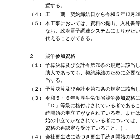
置する。
（４）
工 期 契約締結日から令和５年12月2
（５）
本工事においては、資料の提出、入札書等
なお、政府電子調達システムによりがた
代えることができる。
２
競争参加資格
（１）
予算決算及び会計令第70条の規定に該当
助人であっても、契約締結のために必要
当する。
（２）
予算決算及び会計令第71条の規定に該当
（３）
令和５・６年度厚生労働省競争参加資格
「Ｄ」等級に格付けされている者であること
続開始の申立てがなされている者、または民
始の申立てがなされている者については
資格の再認定を受けていること。）。
（４）
会社更生法に基づき更生手続き開始の申