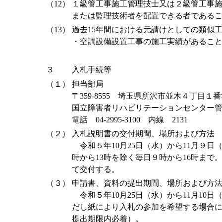
（12）
１級管工事施工管理技士又は２級管工事
または監理技術者を配置できる者である
（13）
過去15年間における元請けとしての類似
・空調設備設置工事の施工実績があるこ
３
入札手続等
（１）
担当部局
〒359-8555 埼玉県所沢市並木４丁目１
国立障害者リハビリテーションセンター
電話 04-2995-3100 内線 2131
（２）
入札説明書の交付期間、場所および方法
令和５年10月25日（水）から11月９日
時から13時を除く毎日９時から16時まで
て交付する。
（３）
申請書、資料の提出期間、場所および方
令和５年10月25日（水）から11月10
だし紙により入札の参加を希望する場合
提出期限内必着）。