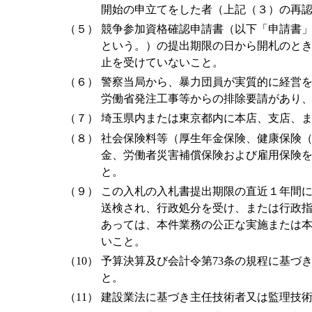
開始の申立てをした者（上記（３）の再
（５）
競争参加資格確認申請書（以下「申請書
という。）の提出期限の日から開札のと
止を受けていないこと。
（６）
警察当局から、暴力団員が実質的に経営
労働省発注工事等からの排除要請があり
（７）
埼玉県内または東京都内に本店、支店、
（８）
社会保険料等（厚生年金保険、健康保険
金、労働者災害補償保険および雇用保険
と。
（９）
この入札の入札書提出期限の直近１年間
送検され、行政処分を受け、または行政
あっては、本件業務の公正な実施または
いこと。
（10）
予算決算及び会計令第73条の規程に基づ
と。
（11）
建設業法に基づき主任技術者又は監理技