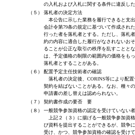
の入札および入札に関する条件に違反し
（５）
落札者の決定方法
本公告に示した業務を履行できると支出
会計令第79条の規定に基づいて作成され
行った者を落札者とする。ただし、落札
約の内容に適合した履行がなされないお
ることが公正な取引の秩序を乱すことと
は、予定価格の制限の範囲内の価格をも
落札者とすることがある。
（６）
配置予定主任技術者の確認
落札者の決定後、CORINS等により配
契約を結ばないことがある。なお、種々
申請書の差し替えは認められない。
（７）
契約書作成の要否 要
（８）
一般競争参加資格の認定を受けていない
上記２（３）に揚げる一般競争参加資格
び資料を提出することができるが、競争
受け、かつ、競争参加資格の確認を受け