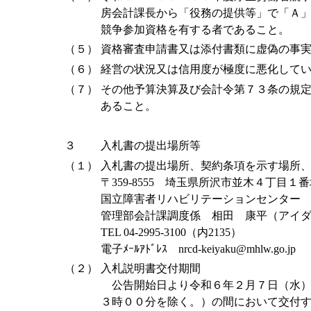
房会計課長から「役務の提供等」で「Ａ
競争参加資格を有する者であること。
（５）
資格審査申請書又は添付書類に虚偽の事
（６）
経営の状況又は信用度が極度に悪化して
（７）
その他予算決算及び会計令第７３条の規
あること。
３
入札書の提出場所等
（１）
入札書の提出場所、契約条項を示す場所
〒359-8555 埼玉県所沢市並木４丁目１
国立障害者リハビリテーションセンター
管理部会計課調度係 相田 康平（アイ
TEL 04-2995-3100（内2135）
電子ﾒｰﾙｱﾄﾞﾚｽ nrcd-keiyaku@mhlw.go.jp
（２）
入札説明書交付期間
公告開始日より令和６年２月７日（水）
３時００分を除く。）の間において交付