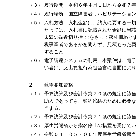
（３）
履行期間 令和６年４月１日から令和７
（４）
履行場所 国立障害者リハビリテーショ
（５）
入札方法 入札金額は、納入に要する一
たっては、入札書に記載された金額に当
未満の端数切り捨て)をもって落札価格と
税事業者であるかを問わず、見積もった
すること。
（６）
電子調達システムの利用 本案件は、電
い者は、支出負担行為担当官に書面によ
２
競争参加資格
（１）
予算決算及び会計令第７０条の規定に該
助人であっても、契約締結のために必要
当する。
（２）
予算決算及び会計令第７１条の規定に該
（３）
厚生労働省から指名停止の措置を受けて
（４）
令和０４・０５・０６年度厚生労働省競