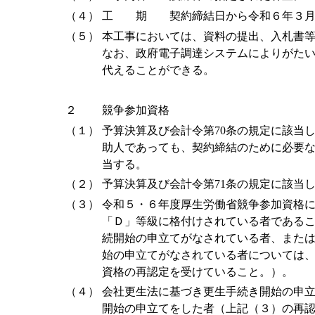
（４）
工 期 契約締結日から令和６年３月2
（５）
本工事においては、資料の提出、入札書等
なお、政府電子調達システムによりがた
代えることができる。
２
競争参加資格
（１）
予算決算及び会計令第70条の規定に該当
助人であっても、契約締結のために必要
当する。
（２）
予算決算及び会計令第71条の規定に該当
（３）
令和５・６年度厚生労働省競争参加資格
「Ｄ」等級に格付けされている者であること
続開始の申立てがなされている者、または民
始の申立てがなされている者については
資格の再認定を受けていること。）。
（４）
会社更生法に基づき更生手続き開始の申
開始の申立てをした者（上記（３）の再