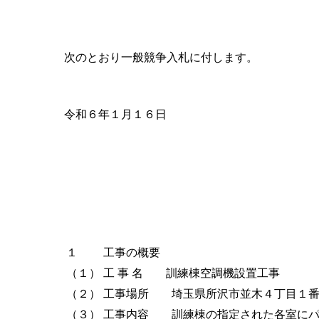
次のとおり一般競争入札に付します。
令和６年１月１６日
１
工事の概要
（１）
工 事 名 訓練棟空調機設置工事
（２）
工事場所 埼玉県所沢市並木４丁目１
（３）
工事内容 訓練棟の指定された各室にパ