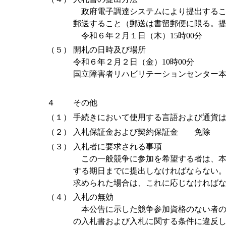
政府電子調達システムにより提出するこ
郵送すること（郵送は書留郵便に限る。
令和６年２月１日（木）15時00分
（５）
開札の日時及び場所
令和６年２月２日（金）10時00分
国立障害者リハビリテーションセンター
４
その他
（１）
手続きにおいて使用する言語および通貨
（２）
入札保証金および契約保証金 免除
（３）
入札者に要求される事項
この一般競争に参加を希望する者は、本
する期日までに提出しなければならない
求められた場合は、これに応じなければ
（４）
入札の無効
本公告に示した競争参加資格のない者の
の入札書および入札に関する条件に違反