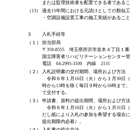
または監理技術者を配置できる者である
（13）
過去15年間における元請けとしての類似
・空調設備設置工事の施工実績があるこ
３
入札手続等
（１）
担当部局
〒359-8555 埼玉県所沢市並木４丁目１
国立障害者リハビリテーションセンター
電話 04-2995-3100 内線 2131
（２）
入札説明書の交付期間、場所および方法
令和６年１月16日（火）から１月30日
時から13時を除く毎日９時から16時まで
て交付する。
（３）
申請書、資料の提出期間、場所および方
令和６年１月16日（火）から１月31日
だし紙により入札の参加を希望する場合
提出期限内必着）。
（４）
入札書の提出方法