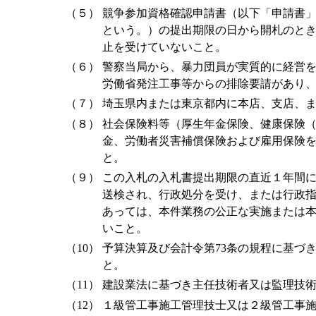
（５）
競争参加資格確認申請書（以下「申請書
という。）の提出期限の日から開札のと
止を受けていないこと。
（６）
警察当局から、暴力団員が実質的に経営
労働省発注工事等からの排除要請があり
（７）
埼玉県内または東京都内に本店、支店、
（８）
社会保険料等（厚生年金保険、健康保険
金、労働者災害補償保険および雇用保険
と。
（９）
この入札の入札書提出期限の直近１年間
送検され、行政処分を受け、または行政
あっては、本件業務の公正な実施または
いこと。
（10）
予算決算及び会計令第73条の規程に基づ
と。
（11）
建設業法に基づき主任技術者又は監理技
（12）
１級管工事施工管理技士又は２級管工事