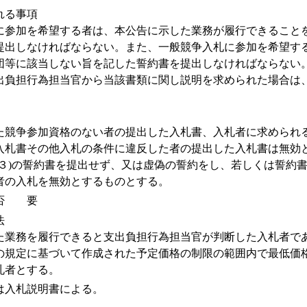
れる事項
参加を希望する者は、本公告に示した業務が履行できること
提出しなければならない。また、一般競争入札に参加を希望す
団等に該当しない旨を記した誓約書を提出しなければならない
負担行為担当官から当該書類に関し説明を求められた場合は
競争参加資格のない者の提出した入札書、入札者に求められ
入札書その他入札の条件に違反した者の提出した入札書は無効
(３)の誓約書を提出せず、又は虚偽の誓約をし、若しくは誓約
者の入札を無効とするものとする。
要否 要
法
業務を履行できると支出負担行為担当官が判断した入札者で
の規定に基づいて作成された予定価格の制限の範囲内で最低価
札者とする。
入札説明書による。