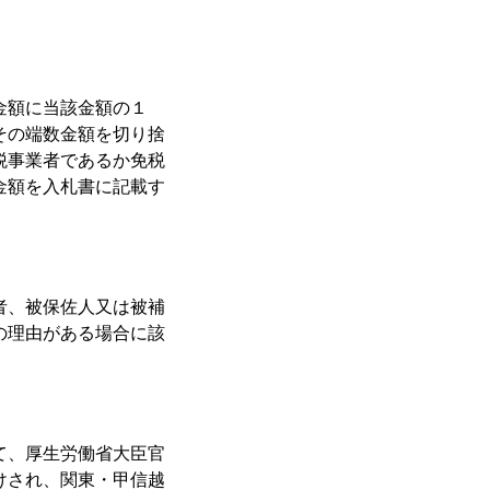
金額に当該金額の１
その端数金額を切り捨
税事業者であるか免税
金額を入札書に記載す
者、被保佐人又は被補
の理由がある場合に該
て、厚生労働省大臣官
けされ、関東・甲信越