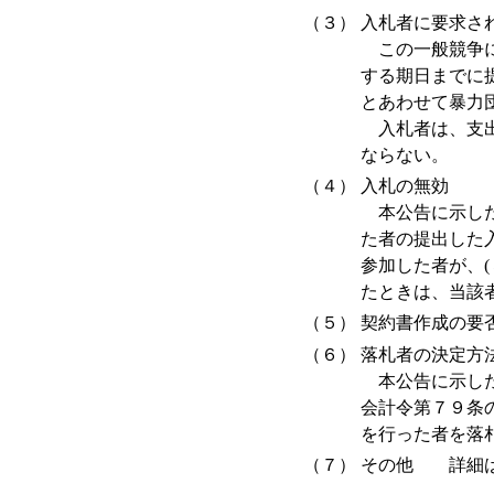
（３）
入札者に要求さ
この一般競争に
する期日までに
とあわせて暴力
入札者は、支出
ならない。
（４）
入札の無効
本公告に示した
た者の提出した
参加した者が、
たときは、当該
（５）
契約書作成の
（６）
落札者の決定方
本公告に示した
会計令第７９条
を行った者を落
（７）
その他 詳細は