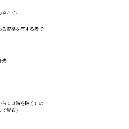
あること。
める資格を有する者で
せ先
から１３時を除く）の
まで配布）