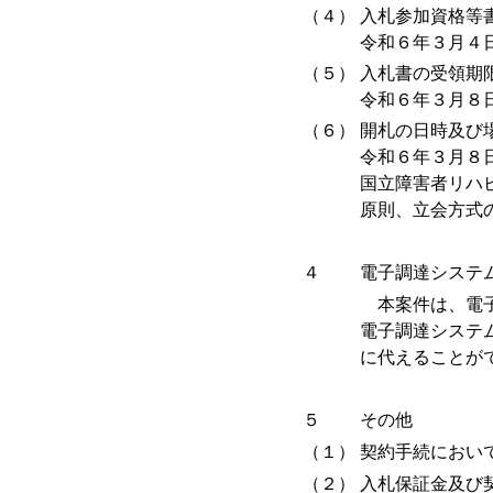
（４）
入札参加資格等
令和６年３月４
（５）
入札書の受領期
令和６年３月８
（６）
開札の日時及び
令和６年３月８
国立障害者リハ
原則、立会方式
４
電子調達システ
本案件は、電子
電子調達システ
に代えることが
５
その他
（１）
契約手続におい
（２）
入札保証金及び