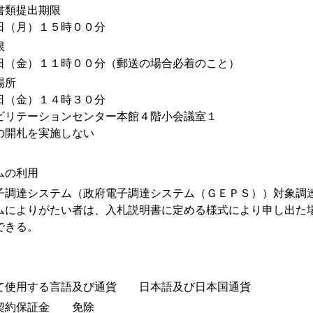
書類提出期限
日（月）１５時００分
限
日（金）１１時００分（郵送の場合必着のこと）
場所
日（金）１４時３０分
ビリテーションセンター本館４階小会議室１
の開札を実施しない
ムの利用
調達システム（政府電子調達システム（ＧＥＰＳ））対象調
ムによりがたい者は、入札説明書に定める様式により申し出た
できる。
て使用する言語及び通貨 日本語及び日本国通貨
契約保証金 免除