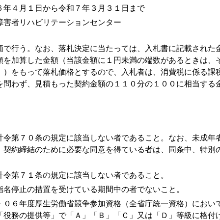
６年４月１日から令和７年３月３１日まで
障害者リハビリテーションセンター
で行う。なお、落札決定に当たっては、入札書に記載された
額を加算した金額（当該金額に１円未満の端数があるときは、
。）をもって落札価格とするので、入札者は、消費税に係る課
を問わず、見積もった契約金額の１１０分の１００に相当する
計令第７０条の規定に該当しない者であること。なお、未成年
、契約締結のために必要な同意を得ている者は、同条中、特別
計令第７１条の規定に該当しない者であること。
指名停止の措置を受けている期間中の者でないこと。
・０６年度厚生労働省競争参加資格（全省庁統一資格）におい
「役務の提供等」で「Ａ」「Ｂ」「Ｃ」又は「Ｄ」等級に格付