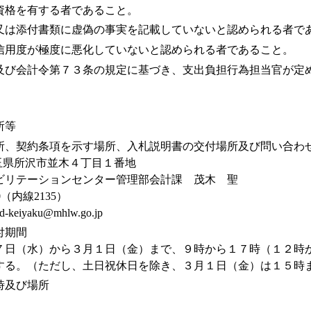
資格を有する者であること。
又は添付書類に虚偽の事実を記載していないと認められる者で
信用度が極度に悪化していないと認められる者であること。
及び会計令第７３条の規定に基づき、支出負担行為担当官が定
所等
所、契約条項を示す場所、入札説明書の交付場所及び問い合わ
 埼玉県所沢市並木４丁目１番地
ビリテーションセンター管理部会計課 茂木 聖
00（内線2135）
-keiyaku@mhlw.go.jp
付期間
日（水）から３月１日（金）まで、９時から１７時（１２時
する。（ただし、土日祝休日を除き、３月１日（金）は１５時
時及び場所