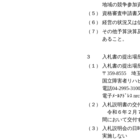
地域の競争参加
（５）
資格審査申請書
（６）
経営の状況又は
（７）
その他予算決算
あること。
３
入札書の提出場
（１）
入札書の提出場
〒359-8555
国立障害者リハ
電話04-2995-31
電子ﾒｰﾙｱﾄﾞﾚｽ nrcd
（２）
入札説明書の交
令和６年２月７
間において交付
（３）
入札説明会の日
実施しない