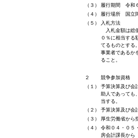
（３）
履行期間 令和
（４）
履行場所 国立
（５）
入札方法
入札金額は総価
０％に相当する
てるものとする
事業者であるか
ること。
２
競争参加資格
（１）
予算決算及び会
助人であっても
当する。
（２）
予算決算及び会
（３）
厚生労働省から
（４）
令和０４・０５
房会計課長から