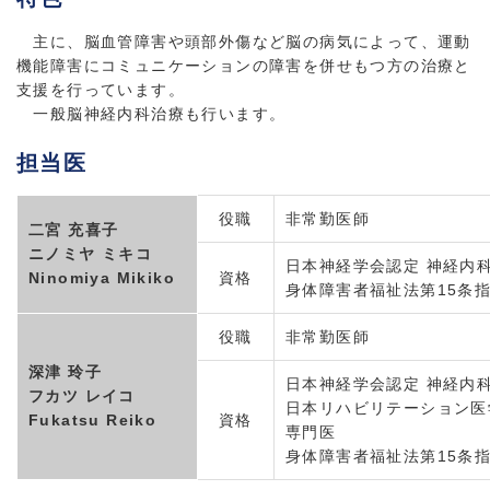
主に、脳血管障害や頭部外傷など脳の病気によって、運動
機能障害にコミュニケーションの障害を併せもつ方の治療と
支援を行っています。
一般脳神経内科治療も行います。
担当医
役職
非常勤医師
二宮 充喜子
ニノミヤ ミキコ
日本神経学会認定 神経内
Ninomiya Mikiko
資格
身体障害者福祉法第15条
役職
非常勤医師
深津 玲子
日本神経学会認定 神経内
フカツ レイコ
日本リハビリテーション医
Fukatsu Reiko
資格
専門医
身体障害者福祉法第15条