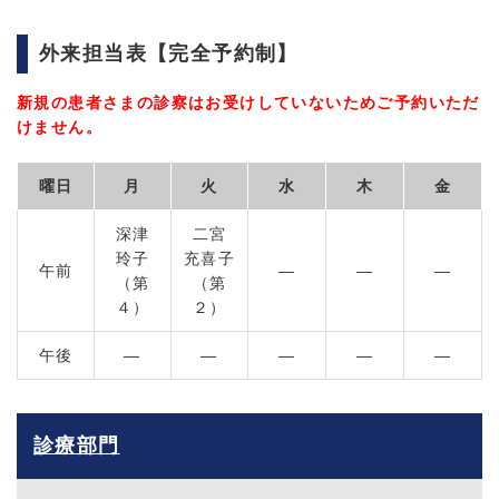
外来担当表【完全予約制】
新規の患者さまの診察はお受けしていないためご予約いただ
けません。
曜日
月
火
水
木
金
深津
二宮
玲子
充喜子
午前
―
―
―
（第
（第
４）
２）
午後
―
―
―
―
―
診療部門