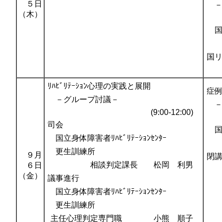
５日
－
（木）
国立
国
ﾘﾊﾋﾞﾘﾃｰｼｮﾝ心理の実践と展開
症例
－グループ討議－
－
(9:00-12:00)
司会
国立
国立身体障害者ﾘﾊﾋﾞﾘﾃｰｼｮﾝｾﾝﾀｰ
更生訓練所
９月
閉
相談判定課長 松岡 利男
６日
（金）
議事進行
国立身体障害者ﾘﾊﾋﾞﾘﾃｰｼｮﾝｾﾝﾀｰ
更生訓練所
主任心理判定専門職 小熊 順子