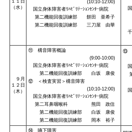
１１日
(10:10-12:00)
（水）
国立
国立身体障害者ﾘﾊﾋﾞﾘﾃｰｼｮﾝｾﾝﾀｰ病院
第二機能回復訓練部 餅田 亜希子
第二機能回復訓練部 三刀屋 由華
千葉
⑪ 構音障害概論
⑬
(9:00-10:00)
国立身体障害者ﾘﾊﾋﾞﾘﾃｰｼｮﾝｾﾝﾀｰ病院
国立
第二機能回復訓練部 白坂 康俊
９月
⑫ ＜検査実習＞構音障害
１２日
(10:10-12:00)
国立
（木）
国立身体障害者ﾘﾊﾋﾞﾘﾃｰｼｮﾝｾﾝﾀｰ病院
第二耳鼻咽喉科 熊田 政信
第二機能回復訓練部 白坂 康俊
第二機能回復訓練部 岡本 裕子
⑭ 嚥下障害