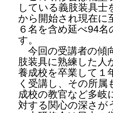
している義肢装具士
から開始され現在に
６名を含め延べ94
す。
今回の受講者の傾向
肢装具に熟練した人
養成校を卒業して１
く受講し、その所属
成校の教官など多岐
対する関心の深さが