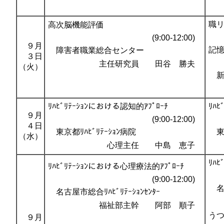
職
高次脳機能評価
(9:00-12:00)
９月
記
障害者職業総合センター
３日
主任研究員 田谷 勝夫
（火）
新
ﾘﾊﾋﾞﾘﾃｰｼｮﾝにおける認知的ｱﾌﾟﾛｰﾁ
ﾘﾊ
９月
(9:00-12:00)
４日
東京都ﾘﾊﾋﾞﾘﾃｰｼｮﾝ病院
東京
（水）
心理主任 中島 恵子
ﾘﾊ
ﾘﾊﾋﾞﾘﾃｰｼｮﾝにおける心理療法的ｱﾌﾟﾛｰﾁ
(9:00-12:00)
名古
名古屋市総合ﾘﾊﾋﾞﾘﾃｰｼｮﾝｾﾝﾀｰ
福祉部主幹 阿部 順子
う
９月