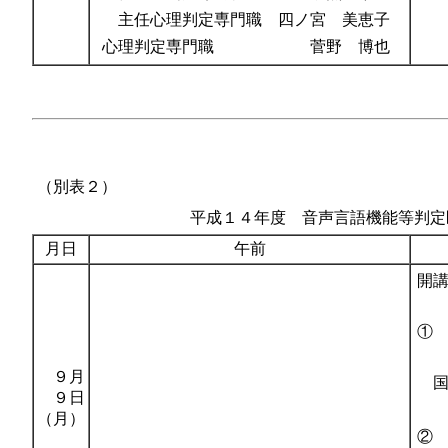
主任心理判定専門職 四ノ宮 美恵子
心理判定専門職 菅野 博也
（別表２）
平成１４年度 音声言語機能等判定
月日
午前
開
①
９月
国立
９日
（月）
②