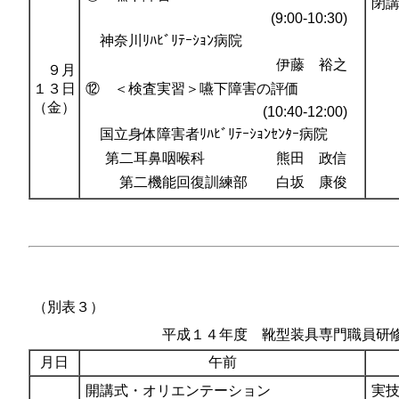
閉
(9:00-10:30)
神奈川ﾘﾊﾋﾞﾘﾃｰｼｮﾝ病院
伊藤 裕之
９月
１３日
⑫ ＜検査実習＞嚥下障害の評価
（金）
(10:40-12:00)
国立身体障害者ﾘﾊﾋﾞﾘﾃｰｼｮﾝｾﾝﾀｰ病院
第二耳鼻咽喉科 熊田 政信
第二機能回復訓練部 白坂 康俊
（別表３）
平成１４年度 靴型装具専門職員研
月日
午前
開講式・オリエンテーション
実