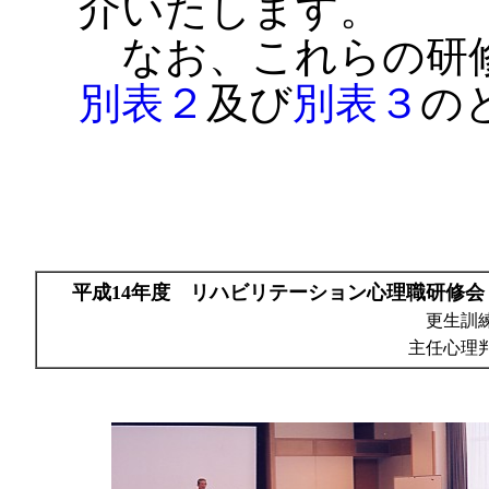
介いたします。
なお、これらの研
別表２
及び
別表３
の
平成14年度 リハビリテーション心理職研修
更生訓
主任心理