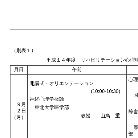
（別表１）
平成１４年度 リハビリテーション心理
月日
午前
心
開講式・オリエンテーション
(10:00-10:30)
国立
神経心理学概論
９月
東北大学医学部
２日
障
教授 山鳥 重
（月）
厚
部