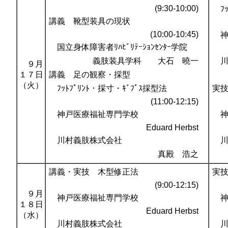
(9:30-10:00)
ﾌｯ
講義 靴型装具の現状
(10:00-10:45)
神
国立身体障害者ﾘﾊﾋﾞﾘﾃｰｼｮﾝｾﾝﾀｰ学院
義肢装具学科 大石 曉一
川
９月
１７日
講義 足の観察・採型
（火）
ﾌｯﾄﾌﾟﾘﾝﾄ・採寸・ｷﾞﾌﾟｽ採型法
実
(11:00-12:15)
神戸医療福祉専門学校
神
Eduard Herbst
川村義肢株式会社
川
真殿 浩之
講義・実技 木型修正法
実
(9:00-12:15)
９月
神戸医療福祉専門学校
神
１８日
Eduard Herbst
（水）
川村義肢株式会社
川