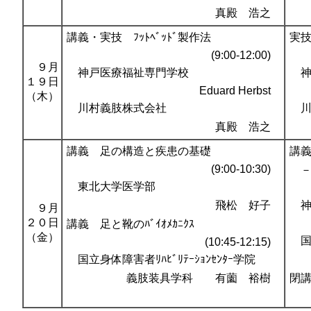
真殿 浩之
講義・実技 ﾌｯﾄﾍﾞｯﾄﾞ製作法
実技
(9:00-12:00)
９月
神戸医療福祉専門学校
神
１９日
Eduard Herbst
（木）
川村義肢株式会社
川
真殿 浩之
講義 足の構造と疾患の基礎
講
(9:00-10:30)
－試
東北大学医学部
飛松 好子
神
９月
２０日
講義 足と靴のﾊﾞｲｵﾒｶﾆｸｽ
（金）
国立
(10:45-12:15)
国立身体障害者ﾘﾊﾋﾞﾘﾃｰｼｮﾝｾﾝﾀｰ学院
義肢装具学科 有薗 裕樹
閉