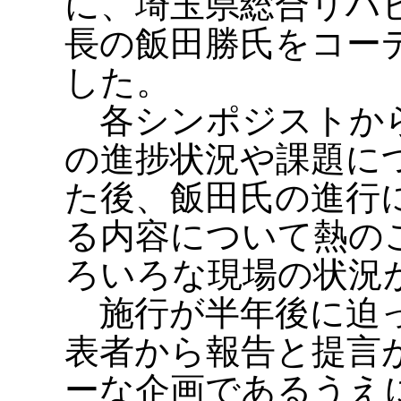
に、埼玉県総合リハ
長の飯田勝氏をコー
した。
各シンポジストから
の進捗状況や課題に
た後、飯田氏の進行
る内容について熱の
ろいろな現場の状況
施行が半年後に迫っ
表者から報告と提言
ーな企画であるうえ