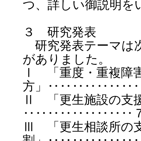
つ、詳しい御説明を
３ 研究発表
研究発表テーマは次
がありました。
Ⅰ 「重度・重複障
方」‥‥‥‥‥‥‥‥
Ⅱ 「更生施設の支
‥‥‥‥‥‥‥‥‥
Ⅲ 「更生相談所の
割」‥‥‥‥‥‥‥