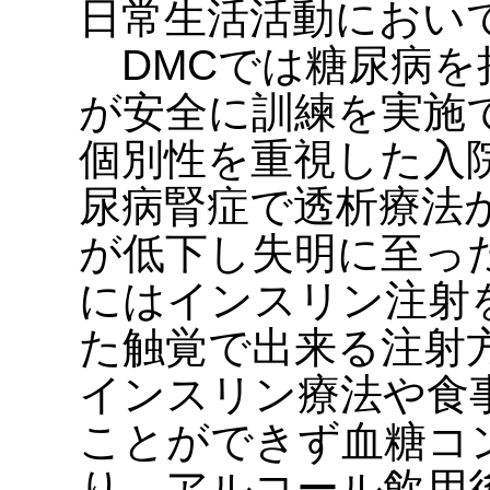
日常生活活動におい
DMCでは糖尿病を
が安全に訓練を実施
個別性を重視した入
尿病腎症で透析療法
が低下し失明に至っ
にはインスリン注射
た触覚で出来る注射
インスリン療法や食
ことができず血糖コ
り、アルコール飲用