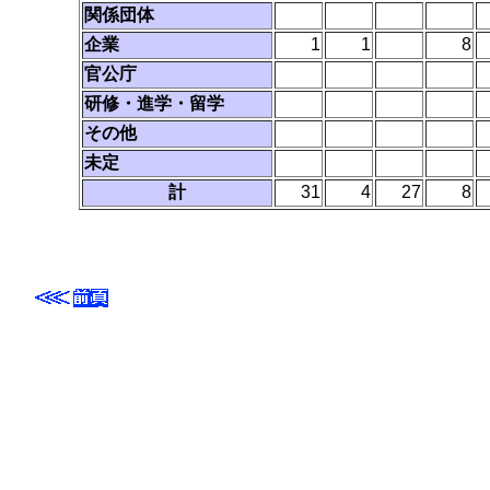
関係団体
企業
1
1
8
官公庁
研修・進学・留学
その他
未定
計
31
4
27
8