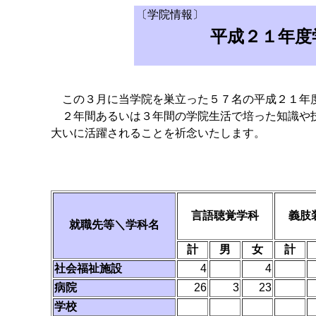
〔学院情報〕
平成２１年度
この３月に当学院を巣立った５７名の平成２１年
２年間あるいは３年間の学院生活で培った知識や技
大いに活躍されることを祈念いたします。
言語聴覚学科
義肢
就職先等＼学科名
計
男
女
計
社会福祉施設
4
4
病院
26
3
23
学校