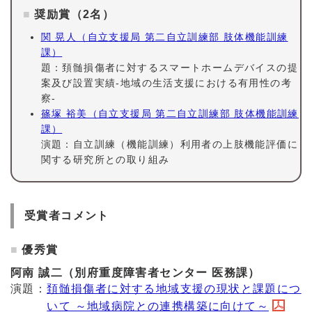
奨励賞（2名）
関 晃人（自立支援局 第二自立訓練部 肢体機能訓練
課）
題：頚髄損傷者に対するスマートホームデバイスの提
案及び設置実績-地域の生活支援における有用性の考
察-
篠塚 裕美（自立支援局 第二自立訓練部 肢体機能訓練
課）
演題：自立訓練（機能訓練）利用者の上肢機能評価に
関する研究所との取り組み
受賞者コメント
優秀賞
阿南 誠二（別府重度障害者センター 医務課）
演題：
頚髄損傷者に対する地域支援の現状と課題につ
いて ～地域病院との連携構築に向けて～