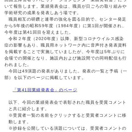
いて報告します。業績発表会は、職員が日ごろの取り組みや
学術研究の成果を発表しあう場です。
職員
相互の研鑽と連帯の強化を図る目的で、センター発足
から5年後の昭和59年度（1984年度）に第1回が開催され、
今年度は第41回目を迎えました。
令和
２年度（2020年度）以降、新型コロナウイルス感染
症の影響もあり、職員用ネットワーク内に音声付き発表資料
を掲載することで実施していましたが、今年度は5年ぶりに
会場での開催となり、施設内および施設間での同時配信も行
われました。
今回
は49演題の発表がありました。発表の一覧と予稿（一
部）を以下のページに掲載しています。
「第41回業績発表会」のページ
以下、今回の業績発表会で表彰された職員を受賞コメント
と共に紹介します。
※受賞者一覧の名前をクリックすると受賞者コメントに移
動します。
※抄録を公開している演題については、受賞者コメントの