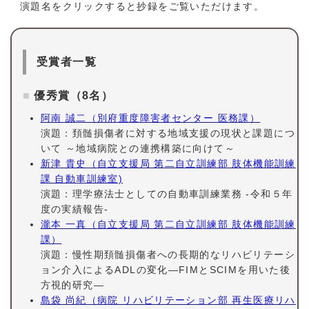
演題名をクリックすると抄録をご覧いただけます。
受賞者一覧
優秀賞（8名）
阿南 誠二（別府重度障害者センター 医務課）
演題：頚髄損傷者に対する地域支援の現状と課題につ
いて ～地域病院との連携構築に向けて～
新津 貴史（自立支援局 第二自立訓練部 肢体機能訓練
課 自動車訓練室)
演題：理学療法士としての自動車訓練業務 -令和５年
度の実績報告-
瀧本 一真（自立支援局 第二自立訓練部 肢体機能訓練
課）
演題：慢性期頚髄損傷者への長期的なリハビリテーシ
ョン介入によるADLの変化―FIMとSCIMを用いた後
方視的研究―
島袋 尚紀（病院 リハビリテーション部 再生医療リハ