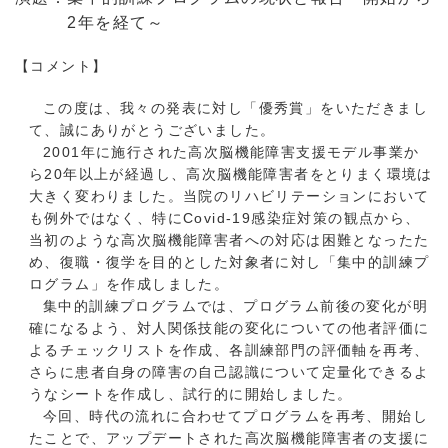
2年を経て～
【コメント】
この度は、我々の発表に対し「優秀賞」をいただきまし
て、誠にありがとうございました。
2
001年に施行された高次脳機能障害支援モデル事業か
ら20年以上が経過し、高次脳機能障害者をとりまく環境は
大きく変わりました。当院のリハビリテーションにおいて
も例外ではなく、特にCovid-19感染症対策の観点から、
当初のような高次脳機能障害者への対応は困難となったた
め、復職・復学を目的とした対象者に対し「集中的訓練プ
ログラム」を作成しました。
集
中的訓練プログラムでは、プログラム前後の変化が明
確になるよう、対人関係技能の変化についての他者評価に
よるチェックリストを作成、各訓練部門の評価軸を再考、
さらに患者自身の障害の自己認識について定量化できるよ
うなシートを作成し、試行的に開始しました。
今
回、時代の流れに合わせてプログラムを再考、開始し
たことで、アップデートされた高次脳機能障害者の支援に