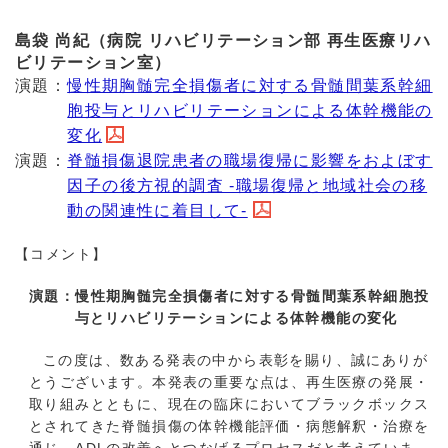
島袋 尚紀（病院 リハビリテーション部 再生医療リハ
ビリテーション室）
演題：
慢性期胸髄完全損傷者に対する骨髄間葉系幹細
胞投与とリハビリテーションによる体幹機能の
変化
演題：
脊髄損傷退院患者の職場復帰に影響をおよぼす
因子の後方視的調査 -職場復帰と地域社会の移
動の関連性に着目して-
【コメント】
演題：慢性期胸髄完全損傷者に対する骨髄間葉系幹細胞投
与とリハビリテーションによる体幹機能の変化
この度は、数ある発表の中から表彰を賜り、誠にありが
とうございます。本発表の重要な点は、再生医療の発展・
取り組みとともに、現在の臨床においてブラックボックス
とされてきた脊髄損傷の体幹機能評価・病態解釈・治療を