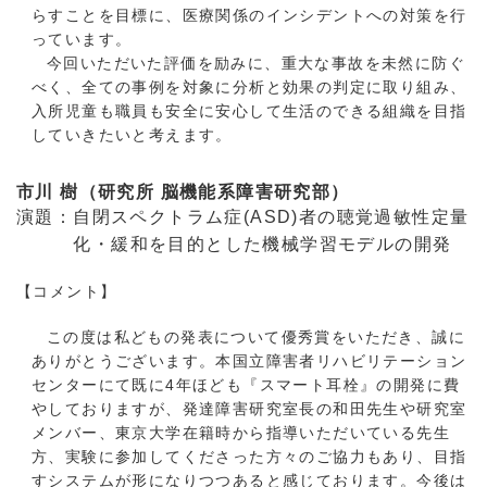
らすことを目標に、医療関係のインシデントへの対策を行
っています。
今
回いただいた評価を励みに、重大な事故を未然に防ぐ
べく、全ての事例を対象に分析と効果の判定に取り組み、
入所児童も職員も安全に安心して生活のできる組織を目指
していきたいと考えます。
市川 樹（研究所 脳機能系障害研究部）
演題：自閉スペクトラム症(ASD)者の聴覚過敏性定量
化・緩和を目的とした機械学習モデルの開発
【コメント】
この度は私どもの発表について優秀賞をいただき、誠に
ありがとうございます。本国立障害者リハビリテーション
センターにて既に4年ほども『スマート耳栓』の開発に費
やしておりますが、発達障害研究室長の和田先生や研究室
メンバー、東京大学在籍時から指導いただいている先生
方、実験に参加してくださった方々のご協力もあり、目指
すシステムが形になりつつあると感じております。今後は