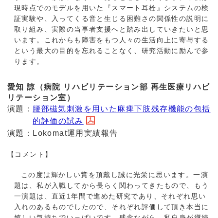
現時点でのモデルを用いた『スマート耳栓』システムの検
証実験や、入ってくる音と生じる困難さの関係性の説明に
取り組み、実際の当事者支援へと踏み出していきたいと思
います。これからも障害をもつ人々の生活向上に寄与する
という最大の目的を忘れることなく、研究活動に励んで参
ります。
愛知 諒（病院 リハビリテーション部 再生医療リハビ
リテーション室）
演題：
腰部磁気刺激を用いた麻痺下肢残存機能の包括
的評価の試み
演題：Lokomat運用実績報告
【コメント】
この度は輝かしい賞を頂戴し誠に光栄に思います。一演
題は、私が入職してから長らく関わってきたもので、もう
一演題は、直近1年間で進めた研究であり、それぞれ思い
入れのあるものでしたので、それぞれ評価して頂き本当に
嬉しい気持ちでいっぱいです。残念ながら、私自身が継続