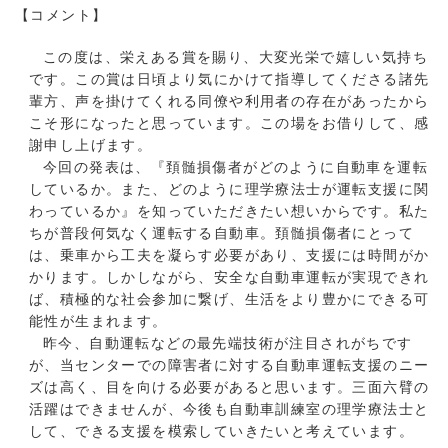
【コメント】
この度は、栄えある賞を賜り、大変光栄で嬉しい気持ち
です。この賞は日頃より気にかけて指導してくださる諸先
輩方、声を掛けてくれる同僚や利用者の存在があったから
こそ形になったと思っています。この場をお借りして、感
謝申し上げます。
今
回の発表は、『頚髄損傷者がどのように自動車を運転
しているか。また、どのように理学療法士が運転支援に関
わっているか』を知っていただきたい想いからです。私た
ちが普段何気なく運転する自動車。頚髄損傷者にとって
は、乗車から工夫を凝らす必要があり、支援には時間がか
かります。しかしながら、安全な自動車運転が実現できれ
ば、積極的な社会参加に繋げ、生活をより豊かにできる可
能性が生まれます。
昨今、自動運転などの最先端技術が注目されがちです
が、当センターでの障害者に対する自動車運転支援のニー
ズは高く、目を向ける必要があると思います。三面六臂の
活躍はできませんが、今後も自動車訓練室の理学療法士と
して、できる支援を模索していきたいと考えています。