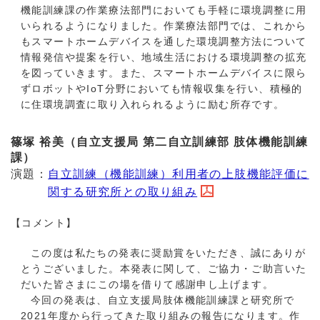
機能訓練課の作業療法部門においても手軽に環境調整に用
いられるようになりました。作業療法部門では、これから
もスマートホームデバイスを通した環境調整方法について
情報発信や提案を行い、地域生活における環境調整の拡充
を図っていきます。また、スマートホームデバイスに限ら
ずロボットやIoT分野においても情報収集を行い、積極的
に住環境調査に取り入れられるように励む所存です。
篠塚 裕美（自立支援局 第二自立訓練部 肢体機能訓練
課）
演題：
自立訓練（機能訓練）利用者の上肢機能評価に
関する研究所との取り組み
【コメント】
この度は私たちの発表に奨励賞をいただき、誠にありが
とうございました。本発表に関して、ご協力・ご助言いた
だいた皆さまにこの場を借りて感謝申し上げます。
今
回の発表は、自立支援局肢体機能訓練課と研究所で
2021年度から行ってきた取り組みの報告になります。作