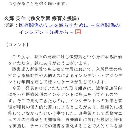
つながることを強く願います。
久郷 英伸（秩父学園 療育支援課）
演題：
医療関係のミスを減らすために ～医療関係の
インシデント分析から～
【コメント】
この度は、我々の発表に対し優秀賞という身に余る評価
をいただき、誠にありがとうございます。
障
害児入所施設である秩父学園において、入所児童の特
性による衝動性や人的ミスによるインシデント・アクシデ
ントは年間を通して様々なケースが生じています。
今
回、発表させていただいた取り組みは、近年増加傾向
にあった医療関係のインシデントに焦点を当てたもので
す。そこで見えてきたものは、インシデントへの対策と管
理が職員の個人的な努力によるところがあり、組織的に機
能していなかったという事でした。改善策として業務マニ
ュアルの再構築と周知徹底、再発防止に向けた検討と評価
を実施し、チームでの連携を強化することで人的ミスを減