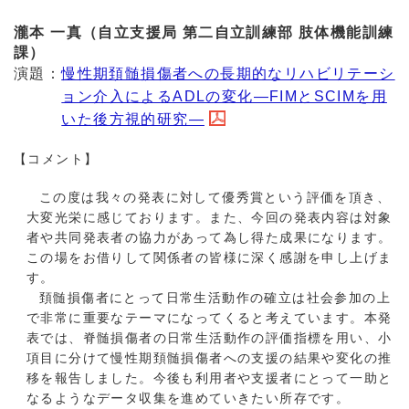
瀧本 一真（自立支援局 第二自立訓練部 肢体機能訓練
課）
演題：
慢性期頚髄損傷者への長期的なリハビリテーシ
ョン介入によるADLの変化―FIMとSCIMを用
いた後方視的研究―
【コメント】
この度は我々の発表に対して優秀賞という評価を頂き、
大変光栄に感じております。また、今回の発表内容は対象
者や共同発表者の協力があって為し得た成果になります。
この場をお借りして関係者の皆様に深く感謝を申し上げま
す。
頚
髄損傷者にとって日常生活動作の確立は社会参加の上
で非常に重要なテーマになってくると考えています。本発
表では、脊髄損傷者の日常生活動作の評価指標を用い、小
項目に分けて慢性期頚髄損傷者への支援の結果や変化の推
移を報告しました。今後も利用者や支援者にとって一助と
なるようなデータ収集を進めていきたい所存です。