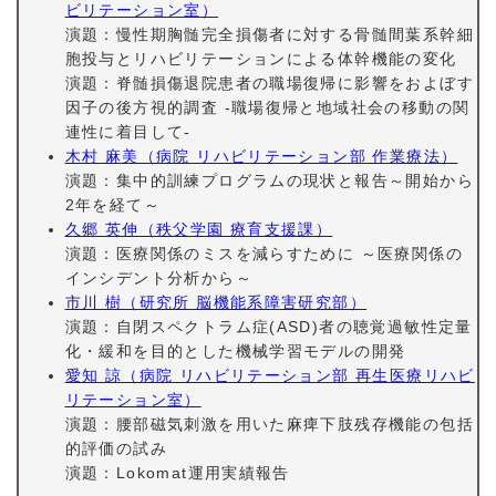
ビリテーション室）
演題：慢性期胸髄完全損傷者に対する骨髄間葉系幹細
胞投与とリハビリテーションによる体幹機能の変化
演題：脊髄損傷退院患者の職場復帰に影響をおよぼす
因子の後方視的調査 -職場復帰と地域社会の移動の関
連性に着目して-
木村 麻美（病院 リハビリテーション部 作業療法）
演題：集中的訓練プログラムの現状と報告～開始から
2年を経て～
久郷 英伸（秩父学園 療育支援課）
演題：医療関係のミスを減らすために ～医療関係の
インシデント分析から～
市川 樹（研究所 脳機能系障害研究部）
演題：自閉スペクトラム症(ASD)者の聴覚過敏性定量
化・緩和を目的とした機械学習モデルの開発
愛知 諒（病院 リハビリテーション部 再生医療リハビ
リテーション室）
演題：腰部磁気刺激を用いた麻痺下肢残存機能の包括
的評価の試み
演題：Lokomat運用実績報告