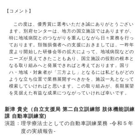
【コメント】
この度は、優秀賞に選考いただき誠にありがとうござい
ます。別府センターは、地方の国立施設ではありますが、
特に地域病院とのつながりを重んじながら日々業務を行っ
ております。頚髄損傷者への支援におきましては、一昨年
度より開始した研修会等の拡大によって、地域病院などの
ニーズが見えてきたこともあり、国立施設の役割の根本と
なる取り組みへと発展できればと考えております。国リ
ハ・地域・対象者が「三方よし」となるには私どもがどの
ような立ち位置で業務展開すべきかを、施設一丸となって
模索していければと思います。この取り組みが、長期展望
を見据えた有益な成果につながっていければ幸いです。
新津 貴史（自立支援局 第二自立訓練部 肢体機能訓練
課 自動車訓練室)
演題：理学療法士としての自動車訓練業務 -令和５年
度の実績報告-