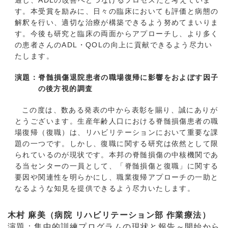
通じ、ADLの改善へとつなげるプロセスだと考えていま
す。本受賞を励みに、日々の臨床においても評価と病態の
解釈を行い、適切な治療が構築できるよう努めてまいりま
す。今後も研究と臨床の両面からアプローチし、より多く
の患者さんのADL・QOLの向上に貢献できるよう尽力い
たします。
演題：脊髄損傷退院患者の職場復帰に影響をおよぼす因子
の後方視的調査
この度は、数ある発表の中から表彰を賜り、誠にありが
とうございます。生産年齢人口における脊髄損傷患者の職
場復帰（復職）は、リハビリテーションにおいて重要な課
題の一つです。しかし、復職に関する研究は依然として限
られているのが現状です。本邦の脊髄損傷の中核機関であ
る当センターの一員として、「脊髄損傷と復職」に関する
要因や関連性を明らかにし、職業復帰アプローチの一助と
なるような知見を提供できるよう尽力いたします。
木村 麻美（病院 リハビリテーション部 作業療法）
演題：集中的訓練プログラムの現状と報告～開始から