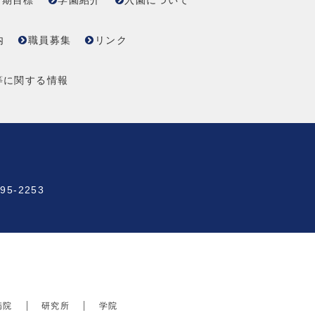
中期目標
学園紹介
入園について
内
職員募集
リンク
等に関する情報
95-2253
病院
研究所
学院