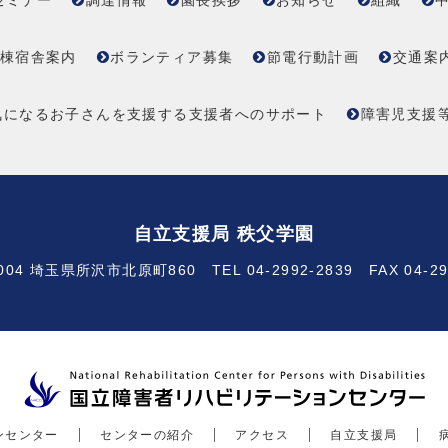
セミナー
調達情報
園長挨拶
お知らせ
組織
棟宿舎案内
ボランティア募集
節電行動計画
交通案
気になるお子さんを支援する支援者へのサポート
障害児支援
自立支援局 秩父学園
004 埼玉県所沢市北原町860 TEL 04-2992-2839 FAX 04-29
ンセンター
センターの紹介
アクセス
自立支援局