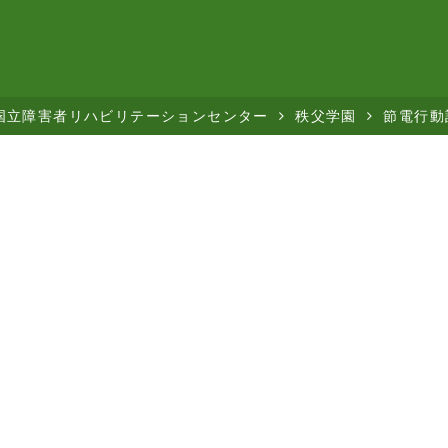
国立障害者リハビリテーションセンター
秩父学園
節電行動