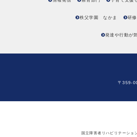
情報発信
療育部門
子育て支援
秩父学園 なかま
研修
発達や行動が
〒359-0
国立障害者リハビリテーショ