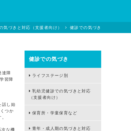
の気づきと対応（支援者向け）
健診での気づき
健診での気づき
発達障
ライフステージ別
、学習障
乳幼児健診での気づきと対応
（支援者向け）
を話し始
いくつか
保育所・学童保育など
す。
青年・成人期の気づきと対応
高次な機