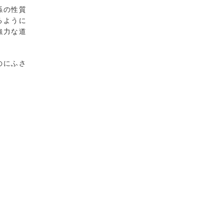
係の性質
るように
強力な道
のにふさ