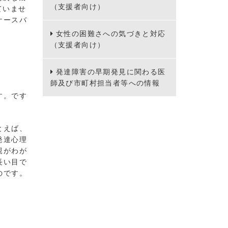
（支援者向け）
ていませ
ケースバ
女性の困難さへの気づきと対応
（支援者向け）
発達障害の早期発見に関わる医
師及び市町村担当者等への情報
す。です
とえば、
発達心理
親がわが
長い目で
のです。