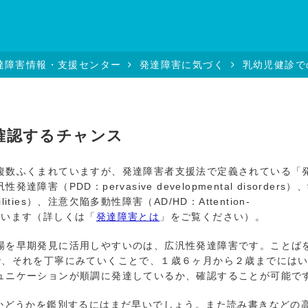
達障害情報・支援センター
発達障害に気づく
乳幼児健診で
確認するチャンス
数ふくまれていますが、発達障害者支援法で定義されている「
PDD：pervasive developmental disorders）
sabilities）、注意欠陥多動性障害（AD/HD：Attention-
を意味しています（詳しくは「
発達障害とは
」をご覧ください）。
を早期発見に活用しやすいのは、広汎性発達障害です。ことば
で、それを丁寧にみていくことで、１歳６ヶ月から２歳までには
ュニケーションが順調に発達しているか、確認することが可能で
かどうかを鑑別するにはまだ早いでしょう。また読み書きなどの