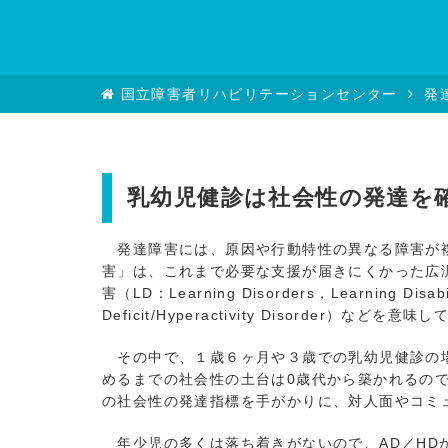
国立障害者リハビリテーションセンター
発
乳幼児健診は社会性の発達を
発達障害には、原因や行動特性の異なる障害が複
害」は、これまで必要な支援が届きにくかった広汎性発達障害（
害（LD：Learning Disorders，Learning Di
Deficit/Hyperactivity Disorder）など
その中で、１歳６ヶ月や３歳での乳幼児健診の場
めるまでの社会性の土台は0歳代から築かれるの
の社会性の発達指標を手がかりに、対人面やコミ
年少児の多くは落ち着きがないので、AD／HD