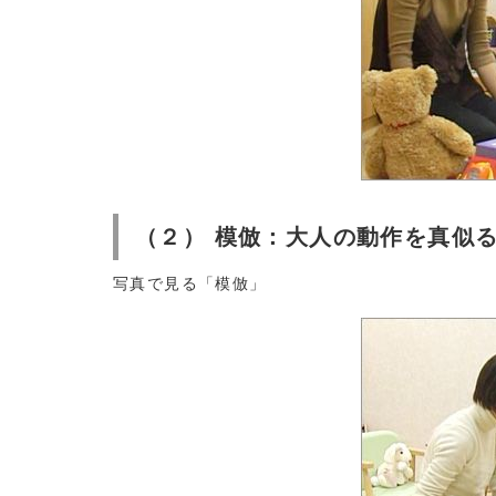
（２） 模倣：大人の動作を真似
写真で見る「模倣」