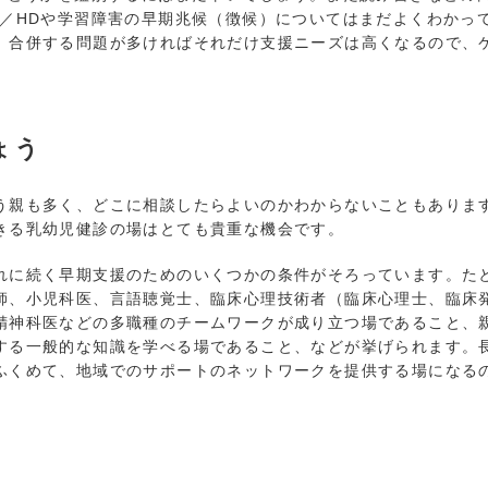
D／HDや学習障害の早期兆候（徴候）についてはまだよくわかっ
、合併する問題が多ければそれだけ支援ニーズは高くなるので、
ょう
親も多く、どこに相談したらよいのかわからないこともありま
きる乳幼児健診の場はとても貴重な機会です。
に続く早期支援のためのいくつかの条件がそろっています。た
師、小児科医、言語聴覚士、臨床心理技術者（臨床心理士、臨床
精神科医などの多職種のチームワークが成り立つ場であること、
する一般的な知識を学べる場であること、などが挙げられます。
ふくめて、地域でのサポートのネットワークを提供する場になる