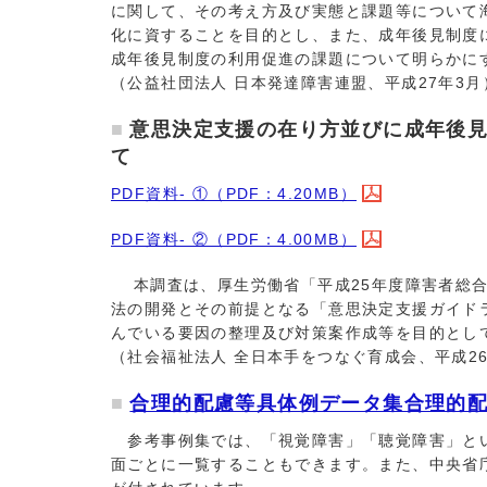
に関して、その考え方及び実態と課題等について
化に資することを目的とし、また、成年後見制度
成年後見制度の利用促進の課題について明らかに
（公益社団法人 日本発達障害連盟、平成27年3月
意思決定支援の在り方並びに成年後
て
PDF資料- ①（PDF：4.20MB）
PDF資料- ②（PDF：4.00MB）
本調査は、厚生労働省「平成25年度障害者総合
法の開発とその前提となる「意思決定支援ガイド
んでいる要因の整理及び対策案作成等を目的とし
（社会福祉法人 全日本手をつなぐ育成会、平成26
合理的配慮等具体例データ集合理的
参考事例集では、「視覚障害」「聴覚障害」とい
面ごとに一覧することもできます。また、中央省