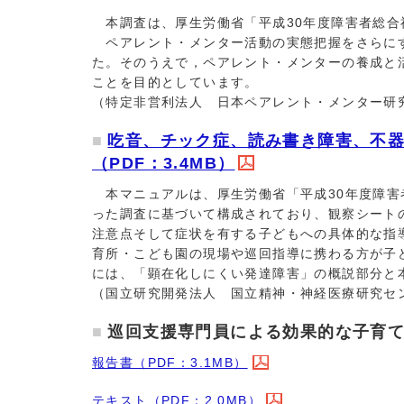
本調査は、厚生労働省「平成30年度障害者総合
ペアレント・メンター活動の実態把握をさらにす
た。そのうえで，ペアレント・メンターの養成と
ことを目的としています。
（特定非営利法人 日本ペアレント・メンター研究
吃音、チック症、読み書き障害、不
（PDF：3.4MB）
本マニュアルは、厚生労働省「平成30年度障害
った調査に基づいて構成されており、観察シート
注意点そして症状を有する子どもへの具体的な指
育所・こども園の現場や巡回指導に携わる方が子
には、「顕在化しにくい発達障害」の概説部分と
（国立研究開発法人 国立精神・神経医療研究セン
巡回支援専門員による効果的な子育
報告書（PDF：3.1MB）
テキスト（PDF：2.0MB）