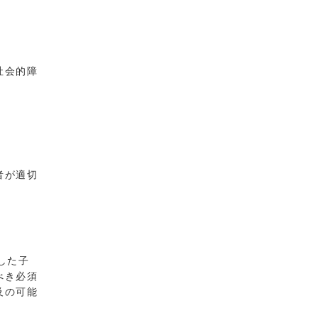
社会的障
者が適切
した子
べき必須
及の可能