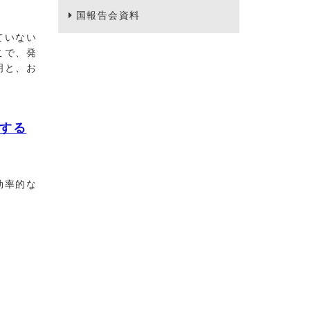
国報告会資料
ていない
こで、発
明と、お
する
効率的な