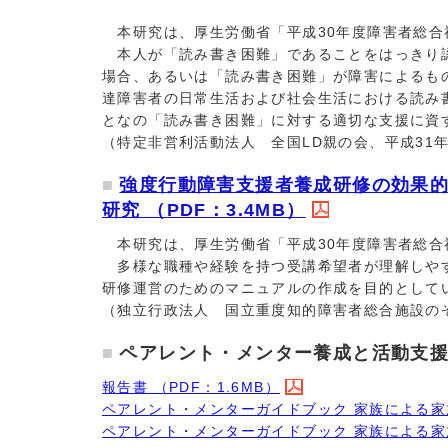
本研究は、厚生労働省「平成30年度障害者総合
本人が「読み書き困難」であることをはっきり認
場合、あるいは「読み書き困難」が障害によるも
達障害者の日常生活および社会生活における読み
となの「読み書き困難」に対する適切な支援に資
（特定非営利活動法人 全国LD親の会、平成31年
強度行動障害支援者養成研修の効果
研究 （PDF：3.4MB）
本研究は、厚生労働省「平成30年度障害者総合
多様な職種や経験を持つ受講希望者が理解しやす
研修運営のためのマニュアルの作成を目的として
（独立行政法人 国立重度知的障害者総合施設のぞ
ペアレント・メンター養成と活動支
報告書 （PDF：1.6MB）
ペアレント・メンターガイドブック 家族による家族
ペアレント・メンターガイドブック 家族による家族