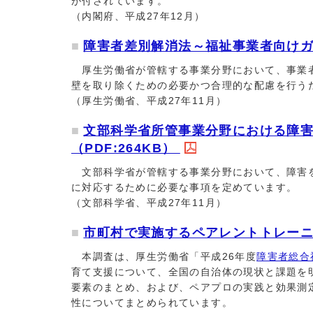
が付されています。
（内閣府、平成27年12月）
障害者差別解消法～福祉事業者向けガイ
厚生労働省が管轄する事業分野において、事業者
壁を取り除くための必要かつ合理的な配慮を行う
（厚生労働省、平成27年11月）
文部科学省所管事業分野における障
（PDF:264KB）
文部科学省が管轄する事業分野において、障害を
に対応するために必要な事項を定めています。
（文部科学省、平成27年11月）
市町村で実施するペアレントトレー
本調査は、厚生労働省「平成26年度
障害者総合
育て支援について、全国の自治体の現状と課題を
要素のまとめ、および、ペアプロの実践と効果測
性についてまとめられています。