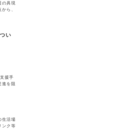
援の具現
点から、
つい
支援手
促進を阻
の生活場
リンク等