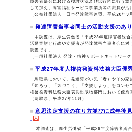
障害者部会における検討状況及び試行的に行う意
して加え、障害福祉サービス事業所等の職員が活
（公益社団法人 日本発達障害連盟、平成28年3
発達障害当事者同士の活動支援のあり方
本調査は、厚生労働省「平成28年度障害者総合
活動実態と行政や支援者が発達障害当事者会に対
調査です。
（一般社団法人 発達・精神サポートネットワーク
平成27年度人権啓発資料法務大臣優
鳥取県において、発達障がい児（者）やその家族
「知ろう」「気づこう」「支援しよう」をコンセプ
権啓発資料法務大臣表彰出版物部門において優秀
（鳥取県、平成27年11月）
意思決定支援の在り方並びに成年後見制
本調査は、厚生労働省「平成26年度障害者総合