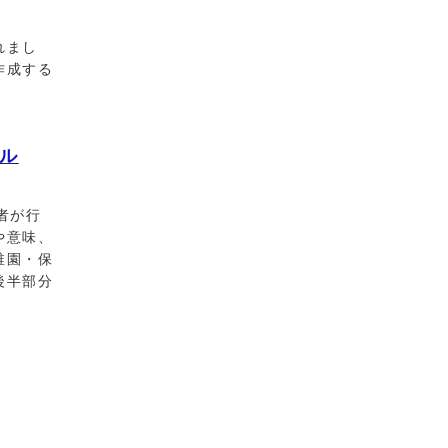
れまし
作成する
ル
者が行
や意味、
稚園・保
後半部分