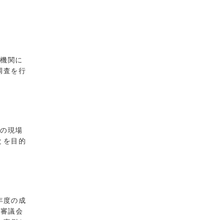
機関に
調査を行
の現場
とを目的
年度の成
障審議会