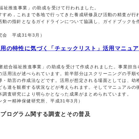
福祉推進事業」の助成を受けて行われました。
すめ，これまで各地で行ってきた養成研修及び活動の精査が行
活動の指針となるガイドラインについて協議し、ガイドブックを
会 平成31年3月）
器用の特性に気づく「チェックリスト」活用マニュア
者総合福祉推進事業」の助成を受けて作成されました。事業担当
の活用法が述べられています。前半部分はスクリーニングの手順
導・助言の作成法などです。活用が想定される場面としては、幼
ども達を観察する状況などが考えられます。そしてマニュアルの
本調査研究により明らかとなった成果がまとめられています。
ター精神保健研究所、平成31年3月）
てプログラム関する調査とその普及