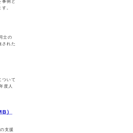
を事例と
ます。
同士の
施された
について
年度人
MB）
の支援